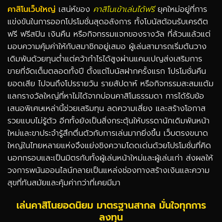
คาสิโนเว็บใหญ่
เสน่ห์ของ
คาสิโนเข้าเล่นได้ฟรี
ยุคใหม่อยู่ที่การ
แข่งขันในการออกโปรโมชั่นสุดอลังการ ทั้งโบนัสต้อนรับเครดิต
ฟรี ฟรีสปิน เงินคืน หรือกิจกรรมแจกของรางวัล ที่ล้วนแล้วแต่
มอบความคุ้มค่าให้กับสมาชิกอยู่เสมอ ผู้เล่นสามารถเริ่มต้นวาง
เดิมพันด้วยทุนต่ำแต่คว้ากำไรได้สูงผ่านแคมเปญส่งเสริมการ
ขายที่จัดเต็มตลอดทั้งปี ตั้งแต่โบนัสฝากครั้งแรก โปรโมชั่นคืน
ยอดเสีย ไปจนถึงโปรรายวัน รายสัปดาห์ หรือกิจกรรมสะสมแต้ม
แลกรางวัลใหญ่ที่หาไม่ได้จากบ่อนคาสิโนธรรมดา การได้รับข้อ
เสนอพิเศษเหล่านี้ช่วยเสริมทุน ลดความเสี่ยง และสร้างโอกาส
รวยแบบไม่รู้ตัว อีกทั้งยังเป็นสิ่งกระตุ้นให้บรรดานักเดิมพันหน้า
ใหม่และขาประจำรู้สึกตื่นตัวกับการเล่นมากยิ่งขึ้น เว็บตรงขนาด
ใหญ่ในไทยหลายแห่งจึงแย่งชิงความโดดเด่นด้วยโปรโมชั่นที่คิด
นอกกรอบและเป็นมิตรกับทั้งผู้เล่นหน้าใหม่และผู้เล่นเก่า ส่งผลให้
วงการพนันออนไลน์กลายเป็นแหล่งช่องทางสร้างเงินและความ
สุขที่ทันสมัยและคุ้มค่ากว่าที่เคยมีมา
เล่นคาสิโนยอดนิยม
มาตรฐานสากล มั่นใจทุกการ
ลงทุน