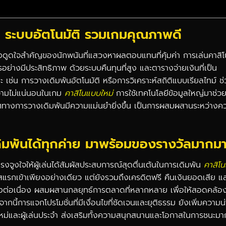
 ระบบอัตโนมัติ รวมเกมคุณภาพดี
ึงดูดใจสำคัญของนักพนันที่แสวงหาผลตอบแทนที่คุ้มค่า การเล่นคาสิโ
อย่างมีประสิทธิภาพ ด้วยระบบคืนทุนที่สูง และตารางจ่ายเงินที่เป็น
 เช่น การวางเดิมพันอัตโนมัติ หรือการวิเคราะห์สถิติแบบเรียลไทม์ ช
วามไม่แน่นอนในเกม
คาสิโนแบบใหม่
การใช้เทคโนโลยีข้อมูลใหญ่มาช่ว
ิศทางการวางเดิมพันมีความแม่นยำยิ่งขึ้น เป็นการผสมผสานระหว่างค
ิมพันได้ทุกค่าย มาพร้อมของรางวัลมากม
ูงใจให้ผู้เล่นได้สัมผัสประสบการณ์สุดตื่นเต้นในการเดิมพัน
คาสิโน
นัสแรกเข้าเพียงอย่างเดียว แต่ยังรวมถึงเครดิตฟรี คืนเงินยอดเสีย แ
ย่างต่อเนื่อง ผสมผสานกลยุทธ์การตลาดที่หลากหลาย เพื่อให้สอดคล้อ
นี้การแจกโปรโมชั่นที่มีเงื่อนไขที่ชัดเจนและยุติธรรม ยังเพิ่มความน่
่นใหม่และผู้เล่นประจำ ส่งเสริมทั้งความสนุกสนานและโอกาสในการชนะมา