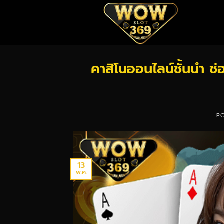
ข้าม
ไป
ยัง
เนื้อหา
คาสิโนออนไลน์ชั้นนำ ช่
P
13
พ.ค.