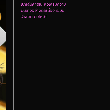
เข้าเล่นคาสิโน ส่งเสริมความ
บันเทิงอย่างต่อเนื่อง ระบบ
อัพเดทเกมใหม่ๆ