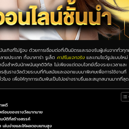
เทิงที่ไม่รู้จบ ด้วยการเชื่อมต่อที่เป็นมิตรและรองรับผู้เล่นจากทั่วทุก
ยประเภท ทั้งบาคาร่า รูเล็ต
คาสิโนแจกจริง
และเกมโชว์รูปแบบใหม่
นึ่งสำหรับนักพนันยุคดิจิทัล ไม่เพียงแต่ตอบโจทย์เรื่องระยะเวลาและ
การลุ้นรางวัลด้วยระบบที่ทันสมัยและออกแบบมาพิเศษเพื่อการใช้งานที่
โมง เพื่อให้ทุกการเดิมพันเป็นไปอย่างราบรื่นและสนุกสนานมากที่สุด
าพดี
มาพร้อมของรางวัลมากมาย
บัติที่สร้างสรรค์
ง เล่นง่ายและให้ผลตอบแทนสูง