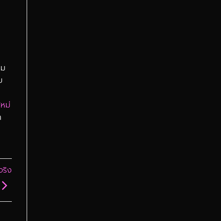
าม
บ
หม่
า
จริง