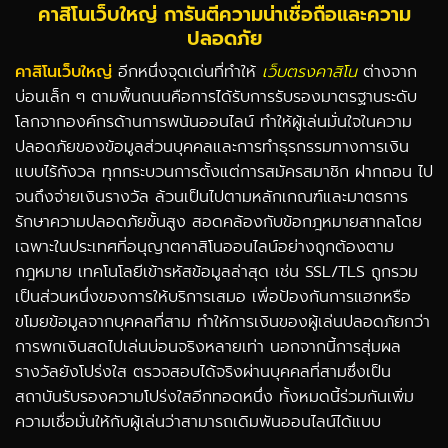
คาสิโนเว็บใหญ่ การันตีความน่าเชื่อถือและความ
ปลอดภัย
คาสิโนเว็บใหญ่
อีกหนึ่งจุดเด่นที่ทำให้
เว็บตรงคาสิโน
ต่างจาก
บ่อนเล็ก ๆ ตามพื้นถนนคือการได้รับการรับรองมาตรฐานระดับ
โลกจากองค์กรด้านการพนันออนไลน์ ทำให้ผู้เล่นมั่นใจในความ
ปลอดภัยของข้อมูลส่วนบุคคลและการทำธุรกรรมทางการเงิน
แบบไร้กังวล ทุกกระบวนการตั้งแต่การสมัครสมาชิก ฝากถอน ไป
จนถึงจ่ายเงินรางวัล ล้วนเป็นไปตามหลักเกณฑ์และมาตรการ
รักษาความปลอดภัยขั้นสูง สอดคล้องกับข้อกฎหมายสากลโดย
เฉพาะในประเทศที่อนุญาตคาสิโนออนไลน์อย่างถูกต้องตาม
กฎหมาย เทคโนโลยีเข้ารหัสข้อมูลล่าสุด เช่น SSL/TLS ถูกรวม
เป็นส่วนหนึ่งของการให้บริการเสมอ เพื่อป้องกันการแฮกหรือ
ขโมยข้อมูลจากบุคคลที่สาม ทำให้การเงินของผู้เล่นปลอดภัยกว่า
การพกเงินสดไปเล่นบ่อนจริงหลายเท่า นอกจากนี้การสุ่มผล
รางวัลยังโปร่งใส ตรวจสอบได้จริงผ่านบุคคลที่สามซึ่งเป็น
สถาบันรับรองความโปร่งใสอีกทอดหนึ่ง ทั้งหมดนี้ร่วมกันเพิ่ม
ความเชื่อมั่นให้กับผู้เล่นว่าสามารถเดิมพันออนไลน์ได้แบบ