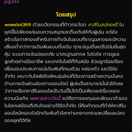
pg333
โดยสรุป
wowslot369
ด้วยนวัตกรรมที่ก้าวกระโดด
คาสิโนสมัครฟรี
ใน
ยุคนี้ไม่เพียงแค่มอบความสนุกและตื่นเต้นให้กับผู้เล่น แต่ยัง
สร้างโอกาสทองสำหรับการทำเงินในแบบที่ชาญฉลาดและมีความ
เสี่ยงต่ำกว่าการเดิมพันแบบดั้งเดิม ทุกแง่มุมตั้งแต่โปรโมชั่นสุด
คุ้ม ระบบการเงินปลอดภัย มาตรฐานสากล โปร่งใส การดูแล
ลูกค้าอย่างมืออาชีพ และเทคโนโลยีที่ทันสมัย ล้วนถูกร้อยเรียง
เพื่อมอบประสบการณ์เดิมพันที่ครบถ้วน คล่องตัว และไร้ข้อ
จำกัด เหมาะกับไลฟ์สไตล์คนรุ่นใหม่ที่ต้องการสร้างความมั่นคง
ด้านการเงินผ่านช่องทางออนไลน์ ผู้เล่นจึงสามารถมั่นใจได้เลย
ว่าการเลือกคาสิโนออนไลน์ในวันนี้ไม่ได้เป็นเพียงแค่เรื่องของ
ความบันเทิง
ผลหวยลาววันนี้
แต่คือการลงทุนและพัฒนาตัวเอง
ในโลกเสมือนที่เติบโตอย่างไร้ขีดจำกัด นี่คือคำตอบที่ทำให้คาสิโน
ออนไลน์ครองใจนักเดิมพันทั่วโลกท่ามกลางกระแสเปลี่ยนแปลง
ของยุคดิจิทัล