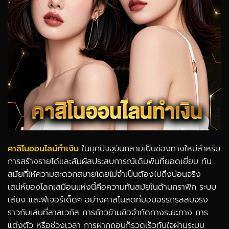
คาสิโนออนไลน์ทำเงิน
ในยุคปัจจุบันกลายเป็นช่องทางใหม่สำหรับ
การสร้างรายได้และสัมผัสประสบการณ์เดิมพันที่ยอดเยี่ยม ทัน
สมัยที่ให้ความสะดวกสบายโดยไม่จำเป็นต้องไปถึงบ่อนจริง
เสน่ห์ของโลกเสมือนแห่งนี้คือความทันสมัยในด้านกราฟิก ระบบ
เสียง และฟีเจอร์เด็ดๆ อย่างคาสิโนสดที่มอบอรรถรสสมจริง
ราวกับเล่นที่ลาสเวกัส การก้าวข้ามข้อจำกัดทางระยะทาง การ
แต่งตัว หรือช่วงเวลา การฝากถอนก็รวดเร็วทันใจผ่านระบบ