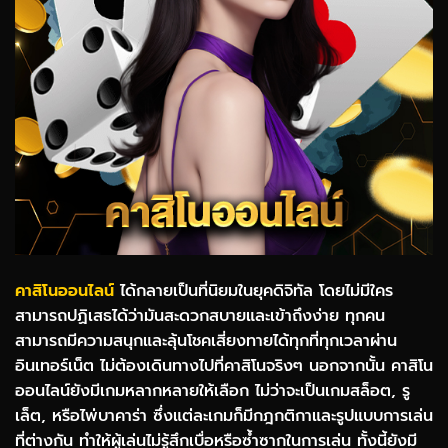
คาสิโนออนไลน์
ได้กลายเป็นที่นิยมในยุคดิจิทัล โดยไม่มีใคร
สามารถปฏิเสธได้ว่ามันสะดวกสบายและเข้าถึงง่าย ทุกคน
สามารถมีความสนุกและลุ้นโชคเสี่ยงทายได้ทุกที่ทุกเวลาผ่าน
อินเทอร์เน็ต ไม่ต้องเดินทางไปที่คาสิโนจริงๆ นอกจากนั้น คาสิโน
ออนไลน์ยังมีเกมหลากหลายให้เลือก ไม่ว่าจะเป็นเกมสล็อต, รู
เล็ต, หรือไพ่บาคาร่า ซึ่งแต่ละเกมก็มีกฎกติกาและรูปแบบการเล่น
ที่ต่างกัน ทำให้ผู้เล่นไม่รู้สึกเบื่อหรือซ้ำซากในการเล่น ทั้งนี้ยังมี