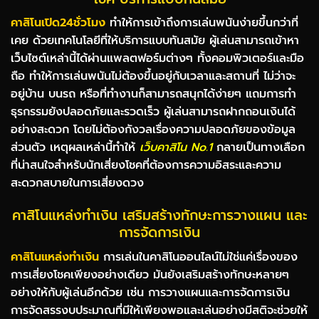
คาสิโนเปิด24ชั่วโมง
ทำให้การเข้าถึงการเล่นพนันง่ายขึ้นกว่าที่
เคย ด้วยเทคโนโลยีที่ให้บริการแบบทันสมัย ผู้เล่นสามารถเข้าหา
เว็บไซต์เหล่านี้ได้ผ่านแพลตฟอร์มต่างๆ ทั้งคอมพิวเตอร์และมือ
ถือ ทำให้การเล่นพนันไม่ต้องขึ้นอยู่กับเวลาและสถานที่ ไม่ว่าจะ
อยู่บ้าน บนรถ หรือที่ทำงานก็สามารถสนุกได้ง่ายๆ แถมการทำ
ธุรกรรมยังปลอดภัยและรวดเร็ว ผู้เล่นสามารถฝากถอนเงินได้
อย่างสะดวก โดยไม่ต้องกังวลเรื่องความปลอดภัยของข้อมูล
ส่วนตัว เหตุผลเหล่านี้ทำให้
เว็บคาสิโน No.1
กลายเป็นทางเลือก
ที่น่าสนใจสำหรับนักเสี่ยงโชคที่ต้องการความอิสระและความ
สะดวกสบายในการเสี่ยงดวง
คาสิโนแหล่งทำเงิน เสริมสร้างทักษะการวางแผน และ
การจัดการเงิน
คาสิโนแหล่งทำเงิน
การเล่นในคาสิโนออนไลน์ไม่ใช่แค่เรื่องของ
การเสี่ยงโชคเพียงอย่างเดียว มันยังเสริมสร้างทักษะหลายๆ
อย่างให้กับผู้เล่นอีกด้วย เช่น การวางแผนและการจัดการเงิน
การจัดสรรงบประมาณที่มีให้เพียงพอและเล่นอย่างมีสติจะช่วยให้