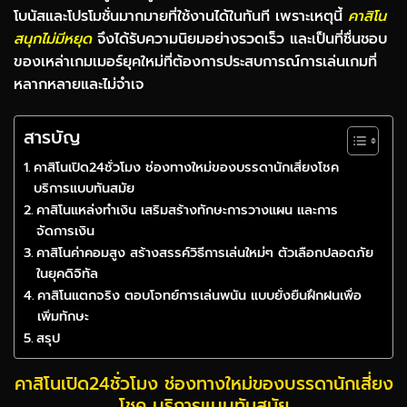
โบนัสและโปรโมชั่นมากมายที่ใช้งานได้ในทันที เพราะเหตุนี้
คาสิโน
สนุกไม่มีหยุด
จึงได้รับความนิยมอย่างรวดเร็ว และเป็นที่ชื่นชอบ
ของเหล่าเกมเมอร์ยุคใหม่ที่ต้องการประสบการณ์การเล่นเกมที่
หลากหลายและไม่จำเจ
สารบัญ
คาสิโนเปิด24ชั่วโมง ช่องทางใหม่ของบรรดานักเสี่ยงโชค
บริการแบบทันสมัย
คาสิโนแหล่งทำเงิน เสริมสร้างทักษะการวางแผน และการ
จัดการเงิน
คาสิโนค่าคอมสูง สร้างสรรค์วิธีการเล่นใหม่ๆ ตัวเลือกปลอดภัย
ในยุคดิจิทัล
คาสิโนแตกจริง ตอบโจทย์การเล่นพนัน แบบยั่งยืนฝึกฝนเพื่อ
เพิ่มทักษะ
สรุป
คาสิโนเปิด24ชั่วโมง ช่องทางใหม่ของบรรดานักเสี่ยง
โชค บริการแบบทันสมัย