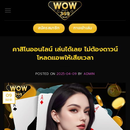
ข้าม
ไป
ยัง
เนื้อหา
สมัครสมาชิก
ทางเข้าเล่น
คาสิโนออนไลน์ เล่นได้เลย ไม่ต้องดาวน์
โหลดแอพให้เสียเวลา
POSTED ON
2025-04-09
BY
ADMIN
09
เม.ย.