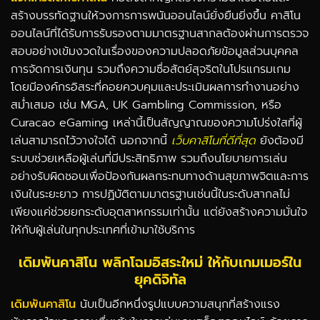
สร้างบรรทัดฐานให้วงการการพนันออนไลน์ยั่งยืนยิ่งขึ้น คาสิโน
ออนไลน์ที่ได้รับการรับรองตามมาตรฐานสากลต้องผ่านการตรวจ
สอบอย่างเข้มงวดในเรื่องของความปลอดภัยข้อมูลส่วนบุคคล
การจัดการเงินทุน รวมถึงความซื่อสัตย์สุจริตในโปรแกรมเกม
โดยมีองค์กรอิสระที่คอยควบคุมและประเมินผลการทำงานอย่าง
สม่ำเสมอ เช่น MGA, UK Gambling Commission, หรือ
Curacao eGaming เหล่านี้เป็นสัญญาณของความโปร่งใสที่ผู้
เล่นสามารถไว้วางใจได้ นอกจากนี้
เว็บคาสิโนที่ดีที่สุด
ยังต้องมี
ระบบช่วยเหลือผู้เล่นที่มีประสิทธิภาพ รวมถึงนโยบายการเล่น
อย่างรับผิดชอบเพื่อป้องกันผลกระทบทางด้านสุขภาพจิตและการ
เงินในระยะยาว การปฏิบัติตามมาตรฐานเช่นนี้ในระดับสากลไม่
เพียงแค่ช่วยยกระดับอุตสาหกรรมเท่านั้น แต่ยังสร้างความมั่นใจ
ให้กับผู้เล่นในทุกประเทศที่เข้ามาใช้บริการ
เดิมพันคาสิโน พลิกโฉมอิสระใหม่ ให้กับเกมเมอร์ใน
ยุคดิจิทัล
เดิมพันคาสิโน
นับเป็นอีกหนึ่งรูปแบบความสนุกที่สร้างแรง