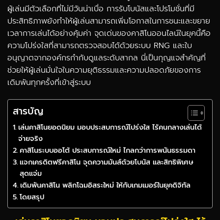
ผู้เล่นมีตัวเลือกที่ไม่มีวันน่าเบื่อ การรับโบนัสและโปรโมชั่นที่มี
ประสิทธิภาพยังทำให้ผู้เล่นสามารถเพิ่มโอกาสในการชนะและขยาย
เวลาการเล่นได้อย่างคุ้มค่า จุดเด่นของคาสิโนออนไลน์ในยุคนี้คือ
ความโปร่งใสที่สามารถตรวจสอบได้ด้วยระบบ RNG และใบ
อนุญาตจากองค์กรกำกับดูแลระดับสากล นี่เป็นกุญแจสำคัญที่
ช่วยให้ผู้เล่นมั่นใจในความยุติธรรมและความปลอดภัยของการ
เดิมพันทุกครั้งที่เข้าสู่ระบบ
สารบัญ
เล่นคาสิโนยอดนิยม มอบประสบการณ์โปร่งใส ไร้คนกลางเล่นได้
จ่ายจริง
คาสิโนระบบออโต้ ประสบการณ์ใหม่ ไกลกว่าการพนันธรรมดา
แจกเครดิตฟรีคาสิโน จุดความมันส์ด้วยโบนัส และสิทธิพิเศษ
สุดแจ่ม
เดิมพันคาสิโน พลิกโฉมอิสระใหม่ ให้กับเกมเมอร์ในยุคดิจิทัล
โดยสรุป