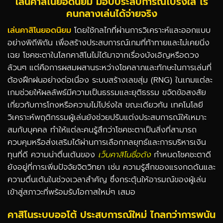
เล่นคาสิโนยอดนิยม มอบประสบการณ์โปร่งใส ไร้
คนกลางเล่นได้จ่ายจริง
เล่นคาสิโนยอดนิยม
โดยใช้กลไกที่ผ่านการวิเคราะห์และออกแบบ
อย่างพิถีพิถัน เพื่อสร้างประสบการณ์เกมที่ท้าทายและไม่เคยนิ่ง
เฉย โชคชะตาในโลกคาสิโนไม่ได้มาจากเรื่องบังเอิญหรือดวง
ล้วนๆ แต่คือการผสมผสานระหว่างโชคลาภและทักษะในการเล่นที่
ต้องฝึกฝนอย่างต่อเนื่อง ระบบสร้างเลขสุ่ม (RNG) ในเกมแต่ละ
เกมช่วยให้ผลลัพธ์มีความเป็นธรรมและยุติธรรม ขจัดข้อสงสัย
เกี่ยวกับการโกงหรือความไม่โปร่งใส ขณะเดียวกัน เทคโนโลยี
วิเคราะห์พฤติกรรมผู้เล่นยังช่วยปรับแต่งประสบการณ์ให้เหมาะ
สมกับบุคคล ทำให้แต่ละคนรู้สึกว่าโชคชะตาเป็นสิ่งที่สามารถ
ควบคุมหรือส่งเสริมได้ผ่านการเลือกกลยุทธ์และการบริหารเงิน
ทุนที่ดี ความน่าตื่นเต้นของ
เว็บคาสิโนชื่อดัง
กำหนดโชคชะตาดี
ยังอยู่ที่การเพิ่มปัจจัยจิตวิทยา เช่น ความรู้สึกของแรงกดดันและ
ความตื่นเต้นในช่วงเวลาสำคัญ ซึ่งกระตุ้นให้อารมณ์ของผู้เล่น
เข้าสู่สภาวะที่พร้อมรับโอกาสใหม่ๆ เสมอ
คาสิโนระบบออโต้ ประสบการณ์ใหม่ ไกลกว่าการพนัน