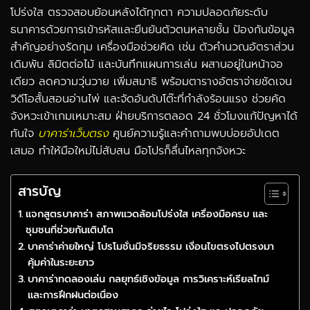
โปร่งใส ตรวจสอบย้อนหลังได้ทุกตา ความปลอดภัยระดับ
ธนาคารด้วยการเข้ารหัสและยืนยันตัวตนหลายชั้น ป้องกันข้อมูล
สำคัญอย่างรัดกุม เครื่องมือช่วยคิด เช่น ตัวคำนวณอัตราส่วน
เดิมพัน ลิมิตต่อไม้ และบันทึกแผนการเล่น ผสานอยู่ในหน้าจอ
เดียว ลดความวุ่นวาย เพิ่มสมาธิ พร้อมตารางอัตราจ่ายชัดเจน
วิดีโอสั้นสอนอ่านไพ่ และจัดอันดับโต๊ะที่กำลังร้อนแรง ช่วยคัด
จังหวะเข้าเกมเหมาะสม ฝ่ายบริการตลอด 24 ชั่วโมงแก้ปัญหาได้
ทันใจ
บาคาร่าเว็บตรง
ศูนย์ความรู้และคำถามพบบ่อยอัปเดต
เสมอ ทำให้มือใหม่ไม่สับสน มือโปรก็ลื่นไหลทุกจังหวะ
สารบัญ
แจกสูตรบาคาร่า สภาพแวดล้อมโปร่งใส เครื่องมือครบ และ
ชุมชนที่ช่วยกันเติบโต
บาคาร่าค่ายใหญ่ โปรโมชั่นมีจริยธรรม เงื่อนไขตรงไปตรงมา
คุ้มค่าในระยะยาว
บาคาร่าทดลองเล่น กลยุทธ์เชิงข้อมูล การวิเคราะห์เรียลไทม์
และการฝึกฝนต่อเนื่อง