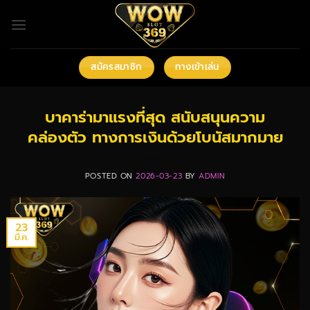
ข้าม
ไป
ยัง
เนื้อหา
สมัครสมาชิก
ทางเข้าเล่น
บาคาร่ามาแรงที่สุด สนับสนุนความ
คล่องตัว ทางการเงินด้วยโบนัสมากมาย
POSTED ON
2026-03-23
BY
ADMIN
23
มี.ค.