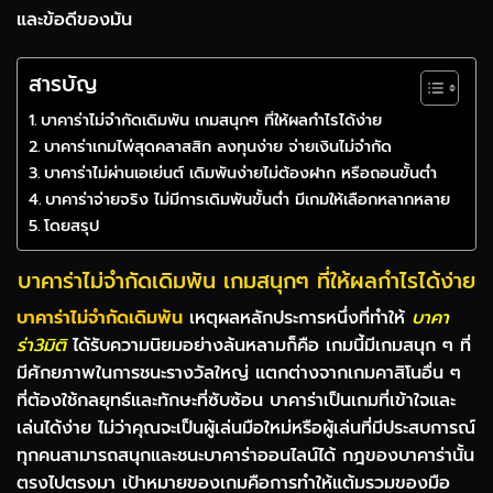
และข้อดีของมัน
สารบัญ
บาคาร่าไม่จำกัดเดิมพัน เกมสนุกๆ ที่ให้ผลกำไรได้ง่าย
บาคาร่าเกมไพ่สุดคลาสสิก ลงทุนง่าย จ่ายเงินไม่จำกัด
บาคาร่าไม่ผ่านเอเย่นต์ เดิมพันง่ายไม่ต้องฝาก หรือถอนขั้นต่ำ
บาคาร่าจ่ายจริง ไม่มีการเดิมพันขั้นต่ำ มีเกมให้เลือกหลากหลาย
โดยสรุป
บาคาร่าไม่จำกัดเดิมพัน เกมสนุกๆ ที่ให้ผลกำไรได้ง่าย
บาคาร่าไม่จำกัดเดิมพัน
เหตุผลหลักประการหนึ่งที่ทำให้
บาคา
ร่า3มิติ
ได้รับความนิยมอย่างล้นหลามก็คือ เกมนี้มีเกมสนุก ๆ ที่
มีศักยภาพในการชนะรางวัลใหญ่ แตกต่างจากเกมคาสิโนอื่น ๆ
ที่ต้องใช้กลยุทธ์และทักษะที่ซับซ้อน บาคาร่าเป็นเกมที่เข้าใจและ
เล่นได้ง่าย ไม่ว่าคุณจะเป็นผู้เล่นมือใหม่หรือผู้เล่นที่มีประสบการณ์
ทุกคนสามารถสนุกและชนะบาคาร่าออนไลน์ได้ กฎของบาคาร่านั้น
ตรงไปตรงมา เป้าหมายของเกมคือการทำให้แต้มรวมของมือ