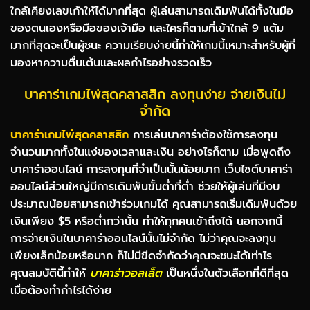
ใกล้เคียงเลขเก้าให้ได้มากที่สุด ผู้เล่นสามารถเดิมพันได้ทั้งในมือ
ของตนเองหรือมือของเจ้ามือ และใครก็ตามที่เข้าใกล้ 9 แต้ม
มากที่สุดจะเป็นผู้ชนะ ความเรียบง่ายนี้ทำให้เกมนี้เหมาะสำหรับผู้ที่
มองหาความตื่นเต้นและผลกำไรอย่างรวดเร็ว
บาคาร่าเกมไพ่สุดคลาสสิก ลงทุนง่าย จ่ายเงินไม่
จำกัด
บาคาร่าเกมไพ่สุดคลาสสิก
การเล่นบาคาร่าต้องใช้การลงทุน
จำนวนมากทั้งในแง่ของเวลาและเงิน อย่างไรก็ตาม เมื่อพูดถึง
บาคาร่าออนไลน์ การลงทุนที่จำเป็นนั้นน้อยมาก เว็บไซต์บาคาร่า
ออนไลน์ส่วนใหญ่มีการเดิมพันขั้นต่ำที่ต่ำ ช่วยให้ผู้เล่นที่มีงบ
ประมาณน้อยสามารถเข้าร่วมเกมได้ คุณสามารถเริ่มเดิมพันด้วย
เงินเพียง $5 หรือต่ำกว่านั้น ทำให้ทุกคนเข้าถึงได้ นอกจากนี้
การจ่ายเงินในบาคาร่าออนไลน์นั้นไม่จำกัด ไม่ว่าคุณจะลงทุน
เพียงเล็กน้อยหรือมาก ก็ไม่มีขีดจำกัดว่าคุณจะชนะได้เท่าไร
คุณสมบัตินี้ทำให้
บาคาร่าวอลเล็ต
เป็นหนึ่งในตัวเลือกที่ดีที่สุด
เมื่อต้องทำกำไรได้ง่าย