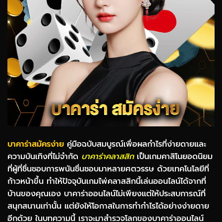
บาคาร่าสมัครง่าย
คู่มือฉบับสมบูรณ์เพื่อผลกำไรที่ง่ายดายและ
ความบันเทิงที่ไม่จำกัด
บาคาร่าคลาสสิก
เป็นเกมคาสิโนยอดนิยม
ที่ผู้ที่ชื่นชอบการพนันชื่นชอบมาหลายศตวรรษ ด้วยเทคโนโลยีที่
ก้าวหน้าขึ้น ทำให้ปัจจุบันเกมไพ่คลาสสิกนี้เล่นออนไลน์ได้จากที่
บ้านของคุณเอง บาคาร่าออนไลน์ไม่เพียงแต่ให้ประสบการณ์ที่
สนุกสนานเท่านั้น แต่ยังให้โอกาสในการทำกำไรได้อย่างง่ายดาย
อีกด้วย ในบทความนี้ เราจะมาสำรวจโลกของบาคาร่าออนไลน์