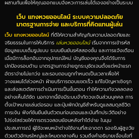
ผสานกันเพื่อให้คุณออกแบบจังหวะการเล่นได้เองอย่างเป็นระบบ
เว็บ แทงหวยออนไลน์ ระบบความปลอดภัย
มาตรฐานการจ่าย และบริการที่คิดแทนผู้เล่น
เว็บ แทงหวยออนไลน์
ที่ดีให้ความสำคัญกับความปลอดภัยและ
จริยธรรมในการให้บริการ
เล่นหวยออนไลน์
เริ่มจากการเข้ารหัส
ข้อมูลแบบเต็มรูปแบบ ระบบยืนยันรหัสสองชั้น และการแจ้งเตือน
เมื่อมีการล็อกอินจากอุปกรณ์ใหม่ บัญชีของคุณจึงได้รับการ
ปกป้องรอบด้าน มาตรฐานการจ่ายถูกระบุชัดเจนตั้งแต่หน้าแรก
อัตราจ่ายไม่แกว่ง และรอบถอนถูกกำหนดเป็นเวลาเพื่อให้
วางแผนได้ล่วงหน้า ฝ่ายบริการตอบแชตเร็ว แก้ไขปัญหาเชิงรุก
และส่งสเตตัสการดำเนินการเป็นขั้นตอน ทำให้ความกังวลลดลง
อย่างเห็นได้ชัด นอกจากนี้ยังมีระบบจำกัดวงเงินส่วนบุคคล การ
ตั้งเป้าหมายเล่นต่อรอบ และปุ่มพักบัญชีสำหรับดูแลสมดุลชีวิต
การเงิน ฟังก์ชันยืนยันตัวตนก่อนถอนและบันทึกประวัติอย่าง
โปร่งใสช่วยให้การตรวจสอบย้อนหลังทำได้ง่าย ในมุม
ประสบการณ์ ผู้ใช้จะพบหน้าต่างใช้งานที่สะอาดตา รองรับผู้สูงวัย
ด้วยตัวอักษรใหญ่และโหมดกลางคืน รวมถึงคำอธิบายเงื่อนไขที่