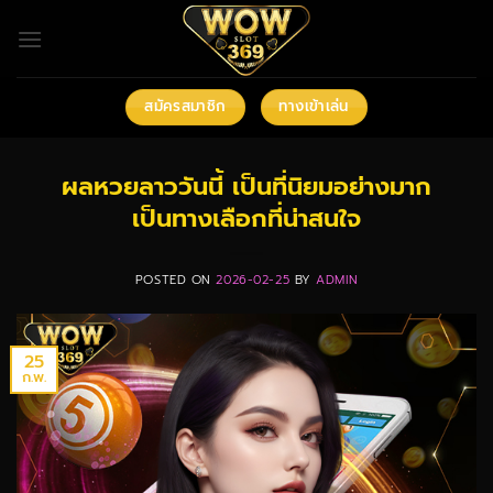
ข้าม
ไป
ยัง
เนื้อหา
สมัครสมาชิก
ทางเข้าเล่น
ผลหวยลาววันนี้ เป็นที่นิยมอย่างมาก
เป็นทางเลือกที่น่าสนใจ
POSTED ON
2026-02-25
BY
ADMIN
25
ก.พ.