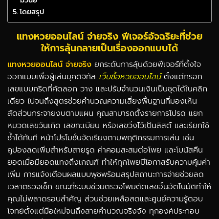
โดยสรุป
แทงหวยออนไลน์ จ่ายจริง ฟีเจอร์อัจฉริยะที่ช่วย
ให้การลุ้นกลายเป็นเรื่องออกแบบได้
แทงหวยออนไลน์ จ่ายจริง
ยกระดับการลุ้นด้วยฟีเจอร์ที่ตั้งใจ
ออกแบบเพื่อผู้เล่นยุคดิจิทัล
เว็บซื้อหวยออนไลน์
ตั้งแต่กรอก
เลขแบบกริดที่คัดลอก วาง และปรับจำนวนเงินเป็นชุดได้ในคลิก
เดียว ไปจนถึงสูตรช่วยคำนวณความเสี่ยงพื้นฐานที่มองเห็น
สัดส่วนกระจายงบตามแผน คุณสามารถตั้งรายการโปรด แยก
หมวดเลขวันเกิด เลขทะเบียน หรือเลขวิ่งไว้เป็นลิสต์ และเรียกใช้
ซ้ำได้ทันที หน้าโปรโมชั่นจัดเรียงตามพฤติกรรมการเล่น เช่น
คูปองลดเพิ่มสำหรับสายรูด ค่าคอมสะสมต่อโพย และโบนัสคืน
ยอดเมื่อมียอดแทงถึงเกณฑ์ ทำให้ทุกโพยมีโอกาสรับความคุ้มค่า
เพิ่ม การแจ้งเตือนผลแบบพุชพร้อมสรุปสถานะการจ่ายช่วยลด
เวลาตรวจเช็ก ขณะที่ระบบช่วยตรวจโพยตัดเลขอั้นอัตโนมัติทำให้
คุณไม่พลาดรอบสำคัญ ส่วนช่วยเหลือสดและศูนย์ความรู้ตอบ
โจทย์ตั้งแต่มือใหม่จนถึงสายคำนวณจริงจัง ทุกองค์ประกอบ