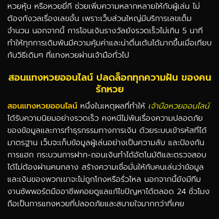
หวยหุ้น หรือหวยยี่กี ช่วยเพิ่มความหลากหลายให้กับผู้เล่น ไม่
ต้องกังวลเรื่องเลขอั้น เพราะเว็บส่วนใหญ่มีบริการเลขเต็ม
จำนวน นอกจากนี้ การโอนเงินรางวัลยังรวดเร็วไม่เกิน 5 นาที
ทำให้ทุกการเดิมพันมีความคุ้มค่าและน่าตื่นเต้นได้มากขึ้นเมื่อเทียบ
กับวิธีเดิมๆ ที่แทงหวยผ่านเจ้ามือทั่วไป
สอนแทงหวยออนไลน์ ปลดล็อกทุกความฝัน ของคน
รักหวย
สอนแทงหวยออนไลน์
หนึ่งในเหตุผลที่ทำให้
เจ้ามือหวยออนไลน์
ได้รับความนิยมอย่างรวดเร็ว คงหนีไม่พ้นเรื่องความปลอดภัย
ของข้อมูลและการทำธุรกรรมทางการเงิน ด้วยระบบเข้ารหัสที่ได้
มาตรฐาน เว็บจะเก็บข้อมูลผู้เล่นอย่างเป็นความลับ และป้องกัน
การแฮก กระบวนการฝาก-ถอนเงินทำได้อัตโนมัติและตรวจสอบ
ได้ไม่ต้องผ่านคนกลาง สร้างความเชื่อมั่นให้กับคนเล่นว่าข้อมูล
และเงินของพวกเขาจะไม่ถูกโกงหรือรั่วไหล นอกจากนี้ยังมีทีม
งานซัพพอร์ตมืออาชีพคอยดูแลแก้ไขปัญหาได้ตลอด 24 ชั่วโมง
ถือเป็นการแทงหวยที่ปลอดภัยและสบายใจมากกว่าที่เคย