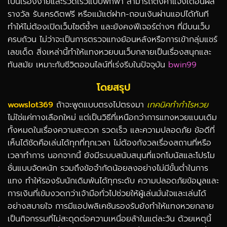
เป็นเรื่องง่ายและรวดเร็วแบบพกพา สามารถตั้งค่าแจ้งเตือนผล
รางวัล รับเครดิตฟรี หรือแม้แต่ฝาก-ถอนเงินผ่านแอปได้ทันที
ทำให้ไม่ต้องเปิดเว็บไซต์ซ้ำๆ และยังคงฟีเจอร์ต่างๆ ที่มีบนเว็บ
ครบถ้วน ไม่ว่าจะเป็นการตรวจแทงย้อนหลังหรือการเข้ากลุ่มแชร์
เลขเด็ด สิ่งเหล่านี้ทำให้แทงหวยบนเว็บกลายเป็นเรื่องสนุกและ
ทันสมัย เหมาะกับชีวิตออนไลน์ที่เร่งรีบในปัจจุบัน
bwin99
โดยสรุป
wowslot369
ถ้าจะพูดแบบตรงไปตรงมา
เทคนิคทำกำไรหวย
ไม่ใช่แค่ทางเลือกใหม่ แต่เป็นวิธีที่เหนือกว่าการแทงหวยแบบเดิม
ทั้งหมดในเรื่องความสะดวก รวดเร็ว และความปลอดภัย ข้อดีที่
เห็นได้ชัดคือเล่นได้ทุกที่ทุกเวลา ไม่ต้องกังวลเรื่องสถานที่หรือ
เวลาทำการ นอกจากนี้ ยังมีระบบสนับสนุนที่แจกโบนัสและโปรโม
ชั่นแบบจัดหนัก รวมถึงข้อจำกัดน้อยลงอย่างไม่มีขั้นต่ำในการ
แทง ทำให้รองรับนักเดิมพันได้ทุกระดับ ความปลอดภัยข้อมูลและ
การเงินที่เข้มงวดกว่าเจ้ามือทั่วไปช่วยให้ผู้เล่นมั่นใจและเล่นได้
อย่างสบายใจ การมีแอปพลิเคชันรองรับยังทำให้แทงหวยกลาย
เป็นกิจกรรมที่ไม่สะดุดต่อความเหนื่อยล้าในแต่ละวัน ด้วยเหตุนี้