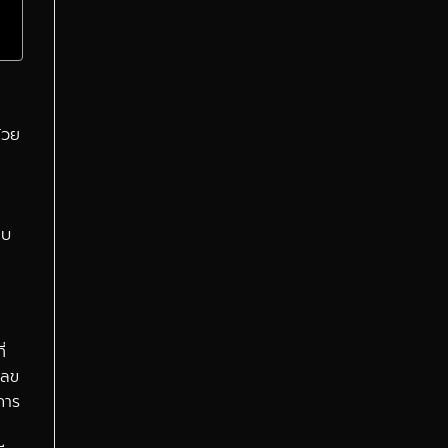
้วย
อบ
่
เลข
การ