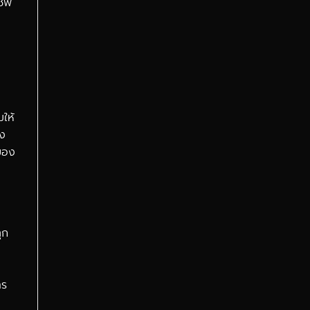
ชีพ
ให้
อง
์ของ
ุก
าร