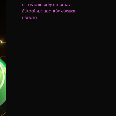
บาคาร่ามาแรงที่สุด เกมเยอะ
อัปเดตใหม่ตลอด แจ็คพอตแตก
บ่อยมาก