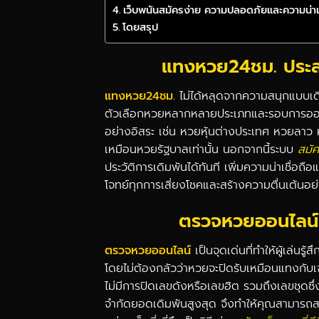
เว็บพนันสมัครง่าย ความปลอดภัยและความน่าเชื
โดยสรุป
แทงหวย24ชม. ประส
แทงหวย24ชม.
ไม่ได้หลุดจากความสนุกแบบเด
ตัวเลือกหวยหลากหลายประเภทและรอบการออกราง
อย่างอิสระ เช่น หวยหุ้นต่างประเทศ หวยลาว
เหมือนหวยรัฐบาลเท่านั้น นอกจากนี้ระบบ
สมั
ประวัติการเดิมพันได้ทันที เพิ่มความน่าเชื่อ
โจทย์ทุกการเสี่ยงโชคและสร้างความตื่นเต้นอย่า
ตรวจหวยออนไลน์ ไม
ตรวจหวยออนไลน์
เป็นจุดเด่นที่ทำให้ผู้เล่นร
โดยไม่ต้องกลัวว่าหวยจะปิดรับเหมือนแทงกับเ
ไม่มีการปิดเลขดังหรือเลขฮิต รวมถึงเลขชุดซึ่
จำกัดยอดเดิมพันสูงสุด จึงทำให้คุณสามาร