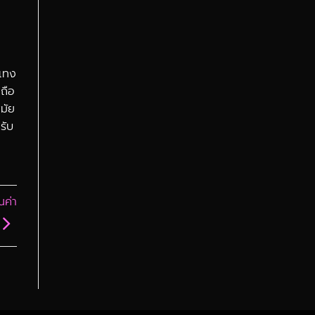
 แทง
อถือ
สมัย
รับ
ณค่า