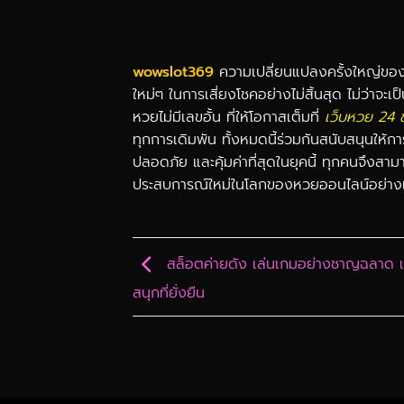
wowslot369
ความเปลี่ยนแปลงครั้งใหญ่ข
ใหม่ๆ ในการเสี่ยงโชคอย่างไม่สิ้นสุด ไม่ว่า
หวยไม่มีเลขอั้น ที่ให้โอกาสเต็มที่
เว็บหวย 24 ช
ทุกการเดิมพัน ทั้งหมดนี้ร่วมกันสนับสนุนให้ก
ปลอดภัย และคุ้มค่าที่สุดในยุคนี้ ทุกคนจึงสาม
ประสบการณ์ใหม่ในโลกของหวยออนไลน์อย่างแ
สล็อตค่ายดัง เล่นเกมอย่างชาญฉลาด เ
สนุกที่ยั่งยืน