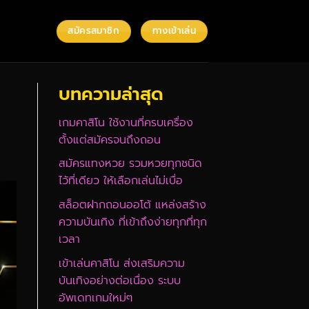
สมัครสมาชิก
ทางเข้าเล่น
บทความล่าสุด
เกมคาสิโน ใช้งานที่ครบเครื่อง
ตั้งแต่สมัครจนถึงถอน
สมัครแทงหวย รวมหวยทุกชนิด
ไว้ที่เดียว ให้เลือกเล่นไม่เบื่อ
สล็อตฝากถอนออโต้ แหล่งสร้าง
ความบันเทิง ที่เข้าถึงง่ายทุกที่ทุก
เวลา
เข้าเล่นคาสิโน ส่งเสริมความ
บันเทิงอย่างต่อเนื่อง ระบบ
อัพเดทเกมใหม่ๆ