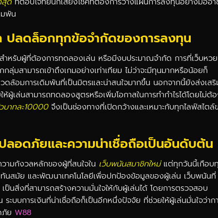
่สุด
ที่ตอบโจทย์นักเสี่ยงโชคที่ต้องการวางแผนการลงทุนอย่างมืออา
ดิมพัน
ก ปลดล็อกทุกข้อจำกัดของการลงทุน
ะสำหรับผู้ที่ต้องการทดลองเล่น หรือมีงบประมาณจำกัด การที่เว็บหวย
นทุกกลุ่มสามารถเข้าถึงเกมอย่างเท่าเทียม ไม่ว่าจะมีทุนมากหรือน้อยก็
ดล้อมการเดิมพันที่เป็นมิตรและน่าสนใจมากขึ้น นอกจากนี้ยังส่งเสริม
ยให้ผู้เล่นสามารถทดลองสูตรหรือเพิ่มโอกาสในการทำกำไรได้โดยไม่ต้
ัวบาทละ10000
จึงเป็นช่องทางที่เปิดกว้างและเหมาะกับทุกไลฟ์สไตล
ปลอดภัยและความน่าเชื่อถือเป็นอันดับต้น
วามกังวลหลักของผู้ที่สนใจใน
เว็บพนันสมาชิกใหม่
แต่ทุกวันนี้เกือบท
ันสมัย และพัฒนาเทคโนโลยีเพื่อปกป้องข้อมูลของผู้เล่น เว็บพนันที่
 เป็นสิ่งที่สามารถสร้างความมั่นใจให้กับผู้เล่นได้ โดยการตรวจสอบ
รเงินที่น่าเชื่อถือก็เป็นอีกหนึ่งปัจจัย ที่ช่วยให้ผู้เล่นมั่นใจว่าก
ดภัย
W88