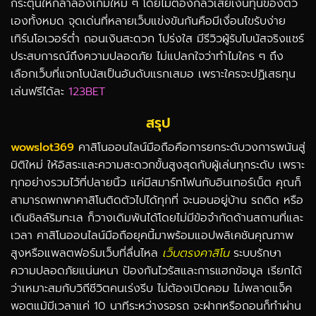
กระตุ้นให้กล้าลองเกมใหม่ ๆ โดยไม่ต้องกลัวเสียเงินทุนของตัว
เองทั้งหมด จุดเด่นที่หลายเว็บแข่งขันกันคือมีเงื่อนไขรับง่าย
เทิร์นโอเวอร์ต่ำ ถอนเงินสะดวก โปร่งใส มีรีวิวผู้รับโบนัสจริงแชร์
ประสบการณ์ถึงความปลอดภัย ไม่แปลกใจว่าทำไมใคร ๆ ถึง
เลือกเว็บที่แจกโบนัสเป็นอันดับแรกเสมอ เพราะใครจะปฏิเสธทุน
เล่นฟรีได้ละ
123BET
สรุป
wowslot369
คาสิโนออนไลน์มือถือคือการยกระดับวงการพนันสู่
มิติใหม่ ให้อิสระและความสะดวกขั้นสูงสุดกับผู้เล่นทุกระดับ เพราะ
ทุกอย่างรวมไว้ที่ปลายนิ้ว แค่มีสมาร์ทโฟนกับอินเทอร์เน็ต คุณก็
สามารถพกพาคาสิโนติดตัวไปได้ทุกที่ จะนอนอยู่บ้าน รถติด หรือ
เดินชิลล์ริมทะเล ก็วางเดิมพันได้โดยไม่มีข้อจำกัดด้านสถานที่และ
เวลา คาสิโนออนไลน์มือถือยุคนี้มาพร้อมแอปพลิเคชันคุณภาพ
สูงหรือแพลตฟอร์มเว็บที่ลื่นไหล
เว็บตรงคาสิโน
ระบบรักษา
ความปลอดภัยแน่นหนา ป้องกันไวรัสและการแฮกข้อมูล เรียกได้
ว่าเหมาะสมกับวิถีชีวิตคนเร่งรีบ ไม่ต้องเปิดคอม ไม่พลาดแจ็ค
พอตแม้มีเวลาแค่ 10 นาทีระหว่างรอรถ จะฝากหรือถอนก็ทำผ่าน