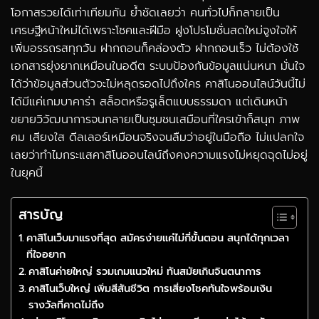
โอกาสรวยได้เท่าเทียมกัน ย้ำชัดเลยว่า คนทั่วไปก็กลายเป็น
เศรษฐีหน้าใหม่ได้เพราะโชคและฝีมือ ฝูงโปรโมชั่นสดใหม่จูงใจให้
เพิ่มอรรถรสทุกวัน ฝากถอนก็คล่องตัว ฝากถอนเร็ว ไม่ต้องใช้
เอกสารยุ่งยากเหมือนในอดีต ระบบป้องกันข้อมูลแน่นหนา มั่นใจ
ได้ว่าข้อมูลส่วนตัวจะไม่หลุดรอดไปถึงใคร คาสิโนออนไลน์วันนี้ไม่
ได้มีแค่เกมบาคาร่า สล็อตหรือรูเล็ตแบบธรรมดา แต่เดินหน้า
ขยายวิวัฒนาการจนกลายเป็นชุมชนเสมือนที่ใครเข้าก็สนุก ภาพ
คม เสียงใส ดีลเลอร์เหมือนจริงจนลืมว่าอยู่ในมือถือ ไม่แปลกใจ
เลยว่าทำไมกระแสคาสิโนออนไลน์ถึงคงความแรงไม่หยุดฉุดไม่อยู่
ในยุคนี้
สารบัญ
คาสิโนเว็บมาแรงที่สุด สมัครง่ายแค่ไม่กี่ขั้นตอน สนุกได้ทุกเวลา
ที่ใจอยาก
คาสิโนค่ายใหญ่ รวมเกมแนวใหม่ ทันสมัยเกินจินตนาการ
คาสิโนเว็บใหญ่ เพิ่มสีสันชีวิต การเสี่ยงโชคทันใจพร้อมเงิน
รางวัลที่คาดไม่ถึง