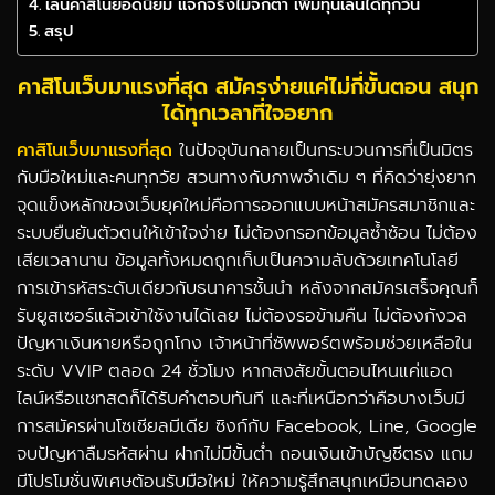
เล่นคาสิโนยอดนิยม แจกจริงไม่จกตา เพิ่มทุนเล่นได้ทุกวัน
สรุป
คาสิโนเว็บมาแรงที่สุด สมัครง่ายแค่ไม่กี่ขั้นตอน สนุก
ได้ทุกเวลาที่ใจอยาก
คาสิโนเว็บมาแรงที่สุด
ในปัจจุบันกลายเป็นกระบวนการที่เป็นมิตร
กับมือใหม่และคนทุกวัย สวนทางกับภาพจำเดิม ๆ ที่คิดว่ายุ่งยาก
จุดแข็งหลักของเว็บยุคใหม่คือการออกแบบหน้าสมัครสมาชิกและ
ระบบยืนยันตัวตนให้เข้าใจง่าย ไม่ต้องกรอกข้อมูลซ้ำซ้อน ไม่ต้อง
เสียเวลานาน ข้อมูลทั้งหมดถูกเก็บเป็นความลับด้วยเทคโนโลยี
การเข้ารหัสระดับเดียวกับธนาคารชั้นนำ หลังจากสมัครเสร็จคุณก็
รับยูสเซอร์แล้วเข้าใช้งานได้เลย ไม่ต้องรอข้ามคืน ไม่ต้องกังวล
ปัญหาเงินหายหรือถูกโกง เจ้าหน้าที่ซัพพอร์ตพร้อมช่วยเหลือใน
ระดับ VVIP ตลอด 24 ชั่วโมง หากสงสัยขั้นตอนไหนแค่แอด
ไลน์หรือแชทสดก็ได้รับคำตอบทันที และที่เหนือกว่าคือบางเว็บมี
การสมัครผ่านโซเชียลมีเดีย ซิงก์กับ Facebook, Line, Google
จบปัญหาลืมรหัสผ่าน ฝากไม่มีขั้นต่ำ ถอนเงินเข้าบัญชีตรง แถม
มีโปรโมชั่นพิเศษต้อนรับมือใหม่ ให้ความรู้สึกสนุกเหมือนทดลอง