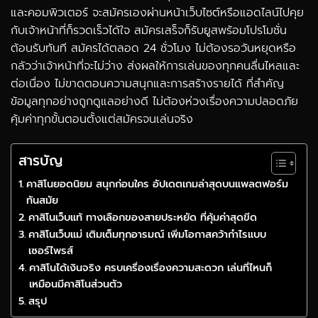
และคอมพิวเตอร์ จะสมัครเองผ่านหน้าเว็บไซต์หรือแอดไลน์ไปคุย
กับเจ้าหน้าที่ก็รวดเร็วได้ใจ สมัครเสร็จก็รับยูสพร้อมโปรโมชั่น
ต้อนรับทันที สมัครได้ตลอด 24 ชั่วโมง ไม่ต้องรอวันหยุดหรือ
กลัวว่าเจ้าหน้าที่จะไม่ว่าง ส่งผลให้การเล่นของทุกคนลื่นไหลและ
ต่อเนื่อง ไม่ขาดตอนความสนุกและการสร้างรายได้ ที่สำคัญ
ข้อมูลทุกอย่างถูกดูแลอย่างดี ไม่ต้องห่วงเรื่องความปลอดภัย
คุ้มค่าทุกขั้นตอนตั้งแต่สมัครจนเล่นจริง
สารบัญ
คาสิโนยอดนิยม สนุกก่อนใคร อัปเดตเกมล่าสุดบนแพลตฟอร์ม
ทันสมัย
คาสิโนเว็บแท้ ทางเลือกของสายประหยัด ที่คุ้มค่าสุดขีด
คาสิโนเว็บแม่ เติมเต็มทุกอารมณ์ เพิ่มโอกาสคว้ากำไรแบบ
เซอร์ไพรส์
คาสิโนได้เงินจริง ครบเครื่องเรื่องความสะดวก เล่นที่ไหนก็
เหมือนมีคาสิโนส่วนตัว
สรุป