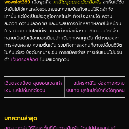
wowslot369
เมื่อพูดถึง
คาสิโนสุดยอดเว็บเดิมพัน
จะเห็นได้ชัด
ว่ามันไม่ใช่แค่แหล่งรวมเกมและความบันเทิงแบบไร้ขีดจำกัด
เท่านั้น แต่ยังเป็นประตูสู่โอกาสใหม่ๆ ทั้งเรื่องรายได้ ความ
สะดวก ความปลอดภัย และประสบการณ์ที่หลากหลายไม่เหมือน
ใคร ด้วยเทคโนโลยีที่พัฒนาอย่างต่อเนื่อง คาสิโนออนไลน์จึง
กลายเป็นตัวเลือกยอดนิยมสำหรับทุกเพศทุกวัย ที่ต่างมองหา
การผ่อนคลาย ความตื่นเต้น รวมถึงการลงทุนที่อาจเปลี่ยนชีวิต
ในคืนเดียว ข้อดีมากมายเช่น การสมัครง่าย การเล่นแบบไม่มีขั้น
ต่ำ
เว็บตรงสล็อต
โบนัสแจกทุกวัน
เว็บตรงสล็อต สุดยอดเวลาทำ
สมัครคาสิโน ช่องทางความ
เงิน แค่ไม่กี่นาทีต่อวัน
บันเทิง ยุคใหม่ที่เข้าถึงได้ทุกคน
บทความล่าสุด
สูตรบาคาร่า ให้อิสระเต็มที่กับการเดิมพัน โดยไม่ผ่านเอเย่นต์