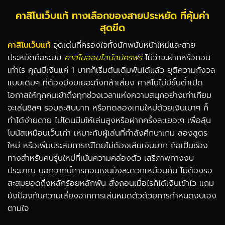
คาสิโนเว็บแท้ ทางเลือกของสายประหยัด ที่คุ้มค่า
สุดขีด
คาสิโนเว็บแท้
จุดเด่นที่ครองใจทั้งนักพนันหน้าใหม่และสาย
ประหยัดคือระบบ
คาสิโนออนไลน์สมัครฟรี
ไม่ว่าจะฝากหรือถอน
เท่าไร คุณมีเงินแค่ 1 บาทก็เริ่มต้นเดิมพันได้แล้ว ยุติความกังวล
แบบเดิมๆ ที่ต้องมีงบเยอะถึงกล้าเสี่ยง คาสิโนไม่มีขั้นต่ำเปิด
โอกาสให้ทุกคนเข้าถึงทุกช่วงเวลาแห่งความสนุกอย่างเท่าเทียม
จะเล่นชิลๆ รอบละสิบบาท หรือทดลองเกมใหม่ด้วยเงินเบาๆ ก็
ทำได้ง่ายดาย ไม่โดนบีบให้เล่นสูงหรือฝากครั้งละเยอะๆ เพื่อลุ้น
โบนัสเหมือนเว็บเก่า เหมาะกับผู้เล่นที่กำลังศึกษาเกม ลองสูตร
ใหม่ หรือเพิ่มประสบการณ์โดยไม่ต้องเสียเงินมาก ถือเป็นช่อง
ทางสำหรับคนรุ่นใหม่ที่เน้นความคล่องตัว เสรีภาพทางงบ
ประมาณ นอกจากนี้การถอนเงินยังสะดวกเหมือนกัน ไม่ต้องรอ
สะสมยอดถึงหลักร้อยหลักพัน สั่งถอนเมื่อไรก็ได้เงินเข้าไว แถม
ยังป้องกันความเสี่ยงจากการเล่นหมดตัวด้วยการกำหนดงบเอง
ตามใจ