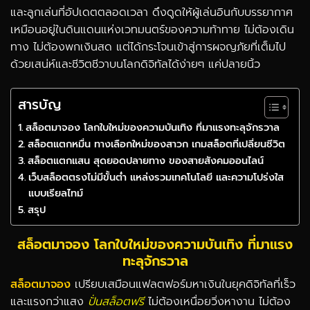
และลูกเล่นที่อัปเดตตลอดเวลา ดึงดูดให้ผู้เล่นอินกับบรรยากาศ
เหมือนอยู่ในดินแดนแห่งเวทมนตร์ของความท้าทาย ไม่ต้องเดิน
ทาง ไม่ต้องพกเงินสด แต่ได้กระโจนเข้าสู่การผจญภัยที่เต็มไป
ด้วยเสน่ห์และชีวิตชีวาบนโลกดิจิทัลได้ง่ายๆ แค่ปลายนิ้ว
สารบัญ
สล็อตมาจอง โลกใบใหม่ของความบันเทิง ที่มาแรงทะลุจักรวาล
สล็อตแตกหมื่น ทางเลือกใหม่ของสาวก เกมสล็อตที่เปลี่ยนชีวิต
สล็อตแตกแสน สุดยอดปลายทาง ของสายสังคมออนไลน์
เว็บสล็อตตรงไม่มีขั้นต่ำ แหล่งรวมเทคโนโลยี และความโปร่งใส
แบบเรียลไทม์
สรุป
สล็อตมาจอง โลกใบใหม่ของความบันเทิง ที่มาแรง
ทะลุจักรวาล
สล็อตมาจอง
เปรียบเสมือนแฟลตฟอร์มหาเงินในยุคดิจิทัลที่เร็ว
และแรงกว่าแสง
ปั่นสล็อตฟรี
ไม่ต้องเหนื่อยวิ่งหางาน ไม่ต้อง