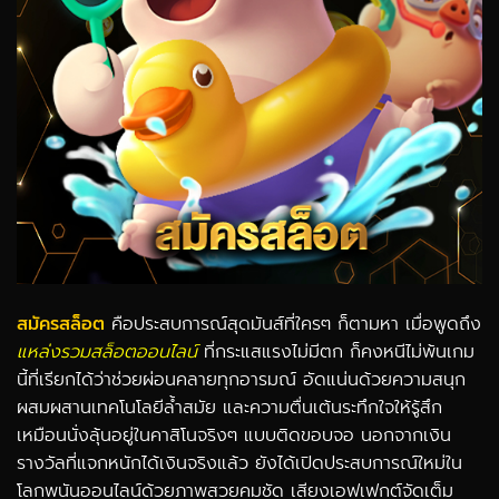
สมัครสล็อต
คือประสบการณ์สุดมันส์ที่ใครๆ ก็ตามหา เมื่อพูดถึง
แหล่งรวมสล็อตออนไลน์
ที่กระแสแรงไม่มีตก ก็คงหนีไม่พ้นเกม
นี้ที่เรียกได้ว่าช่วยผ่อนคลายทุกอารมณ์ อัดแน่นด้วยความสนุก
ผสมผสานเทคโนโลยีล้ำสมัย และความตื่นเต้นระทึกใจให้รู้สึก
เหมือนนั่งลุ้นอยู่ในคาสิโนจริงๆ แบบติดขอบจอ นอกจากเงิน
รางวัลที่แจกหนักได้เงินจริงแล้ว ยังได้เปิดประสบการณ์ใหม่ใน
โลกพนันออนไลน์ด้วยภาพสวยคมชัด เสียงเอฟเฟกต์จัดเต็ม