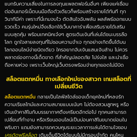
แบกรับความเสี่ยงในการลงทุนแพลตฟอร์มอื่นๆ เพียงแค่เชื่อม
ต่ออินเทอร์เน็ตบนมือถือตัวเดียวก็พร้อมสร้างรายได้ทันที ทุก
วินาทีมีค่า เพราะที่นี่เกมจบไว ตัดสินใจฉับพลัน ผลลัพธ์ออกแบบ
รวดเร็ว คนรุ่นใหม่จึงเลือกใช้เว็บบาคาร่าเพื่อเสริมรายได้เสริม
แบบสุดคุ้ม พร้อมเทคนิคเจ๋งๆ สูตรเดินเงินที่เล่นได้ชนะบรรลือ
โลก ถูกใจสายลงทุนที่ไม่ชอบความจำเจ ทุกอย่างเกิดขึ้นได้บน
โลกออนไลน์ง่ายนิดเดียว ใครอยากจับเงินแสนเงินล้าน ไม่ควร
พลาดช่องทางนี้เด็ดขาด ที่สำคัญปลอดภัย โปร่งใส และน่าเชื่อ
ถือหายห่วง เพราะเว็บใหญ่เว็บตรงพร้อมจ่ายทุกยอดไม่มีบิด
สล็อตแตกหมื่น ทางเลือกใหม่ของสาวก เกมสล็อตที่
เปลี่ยนชีวิต
สล็อตแตกหมื่น
กลายเป็นไลฟ์สไตล์ของเด็กยุคใหม่ที่หลงรัก
ความเรียลไทม์และความสบายแบบเน้นๆ ไม่ต้องสวมสูทหรู หรือ
เดินเข้าคาสิโนกับบรรยากาศตึงเครียดอีกต่อไป ทุกคนสามารถ
เปลี่ยนที่ทำงาน หรือเรียนออนไลน์เป็นบ่อนคาสิโนขนาดย่อมใน
พริบตา แถมยังสามารถควบคุมระยะเวลาการเล่นได้ตามใจชอบ
เครดิตฟรีสล็อต
เติมเต็มชีวิตได้แบบไม่มีกรอบจำกัด คนไหน