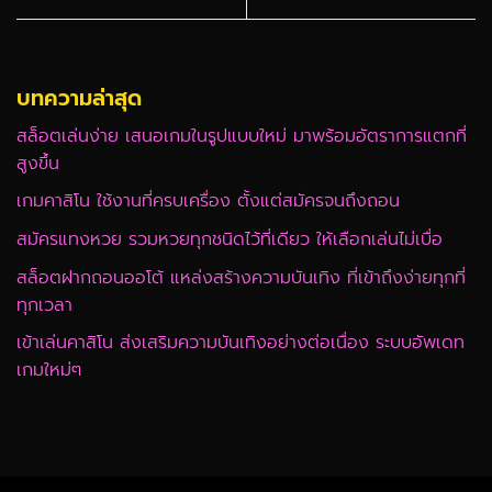
บทความล่าสุด
สล็อตเล่นง่าย เสนอเกมในรูปแบบใหม่ มาพร้อมอัตราการแตกที่
สูงขึ้น
เกมคาสิโน ใช้งานที่ครบเครื่อง ตั้งแต่สมัครจนถึงถอน
สมัครแทงหวย รวมหวยทุกชนิดไว้ที่เดียว ให้เลือกเล่นไม่เบื่อ
สล็อตฝากถอนออโต้ แหล่งสร้างความบันเทิง ที่เข้าถึงง่ายทุกที่
ทุกเวลา
เข้าเล่นคาสิโน ส่งเสริมความบันเทิงอย่างต่อเนื่อง ระบบอัพเดท
เกมใหม่ๆ