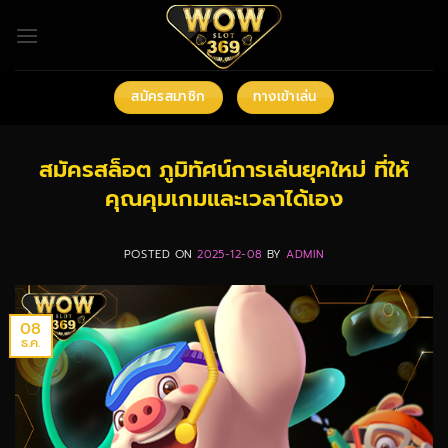
ข้าม
ไป
ยัง
เนื้อหา
สมัครสมาชิก
ทางเข้าเล่น
สมัครสล็อต ภูมิทัศน์การเล่นยุคใหม่ ที่ให้
คุณคุมเกมและเวลาได้เอง
POSTED ON
2025-12-08
BY
ADMIN
08
ธ.ค.