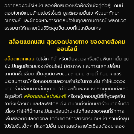
อยากลองอะไรใหม่ๆ ลองฝึกสมองหรือฝึกอ่านใจคู่ต่อสู้ เกมนี้
ตอบโจทย์แบบล้านเปอร์เซ็นต์ บูสต์ความมั่นใจ พัฒนาทักษะ
วิเคราะห์ และฝึกจังหวะการตัดสินใจในทุกสถานการณ์ พลิกชีวิต
ธรรมดาให้กลายเป็นชีวิตสุดจี๊ดแบบที่ไม่เหมือนใคร
สล็อตแตกแสน สุดยอดปลายทาง ของสายสังคม
ออนไลน์
สล็อตแตกแสน
ไม่ใช่แค่ที่สำหรับเสี่ยงดวงหรือเดิมพันเท่านั้น แต่
ยังเป็นศูนย์รวมของเพื่อนใหม่ มิตรภาพ และการแลกเปลี่ยน
เทคนิคชั้นเซียน เป็นจุดนัดพบของสายคุย สายตี้ ที่อยากแชร์
ประสบการณ์หรือหลอมรวมความสำเร็จในการเล่น ทำให้แวดวง
บาคาร่ามีสีสันมากขึ้นทุกวัน ไม่ว่าจะเป็นห้องแชทสดคุยกับดีลเลอ
ร์สุดคิ้วท์
สล็อตออนไลน์เล่นฟรี
หรือกลุ่มคอมมูนิตี้ที่พูดคุยกัน
ได้ทั้งเรื่องเกมและไลฟ์สไตล์ ยิ่งนานวันยิ่งมีคนเข้าร่วมมากขึ้นต่อ
เนื่อง ทำให้ที่นี่กลายเป็นเหมือนบ้านหลังที่สองของคนที่รักการ
เล่นสล็อตในโลกดิจิทัล ได้อัปเดตข่าวสารเทรนด์ใหม่ๆ รวมถึงลุ้น
โปรโมชั่นเด็ดๆ ที่แจกไม่อั้น บอกเลยว่าสายโซเชียลต้องมาลอง