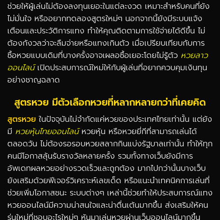
ช่วยให้ผู้เล่นไม่ต้องลงทุนเยอะในแต่ละงวด เหมาะสำหรับคนที่ยัง
ไม่มั่นใจ หรืออยากทดลองสูตรใหม่ๆ นอกจากนี้ยังมีระบบแจ้ง
เตือนและประวัติการแทง ทำให้คุณติดตามการใช้จ่ายได้ดีขึ้น ไม่
ต้องกังวลว่าจะลืมจ่ายหรือแทงเกินตัว เมื่อเปรียบเทียบกับการ
ซื้อหวยแบบเดิมที่บางครั้งอาจเผลอซื้อเยอะโดยไม่รู้ตัว
หวยลาว
ออนไลน์
เปิดประสบการณ์ใหม่ให้กับผู้เล่นที่อยากควบคุมเงินทุน
อย่างชาญฉลาด
สูตรหวย มีตัวเลือกหวยที่หลากหลายกว่าที่เคยคิด
สูตรหวย
ในปัจจุบันไม่จำกัดแค่หวยของประเทศไทยเท่านั้น แต่ยัง
มี
หวยหุ้นไทยออนไลน์
หวยหุ้น หรือหวยยี่กีที่สามารถเล่นได้
ตลอดวัน ไม่ต้องรอรอบหวยสลากกินแบ่งรัฐบาลเท่านั้น ทำให้ทุก
คนมีโอกาสลุ้นรับรางวัลหลายครั้ง รวมทั้งทางเว็บยังมีการ
อัพเดทผลหวยอย่างรวดเร็วและถูกต้อง มากไปกว่านั้นบางเว็บ
ยังเสริมด้วยฟีเจอร์วิเคราะห์เลขเด็ด หรือแนะนำเทคนิคการเล่นที่
ช่วยเพิ่มโอกาสชนะ ระบบต่างๆ เหล่านี้ช่วยทำให้ประสบการณ์แทง
หวยออนไลน์มีความน่าสนใจและน่าตื่นเต้นมากขึ้น ส่งเสริมให้คน
รุ่นใหม่ที่ชอบอะไรใหม่ๆ หันมาเล่นหวยผ่านเว็บออนไลน์มากขึ้น