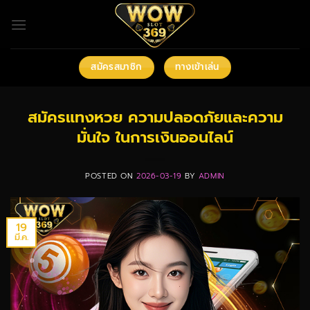
ข้าม
ไป
ยัง
เนื้อหา
สมัครสมาชิก
ทางเข้าเล่น
สมัครแทงหวย ความปลอดภัยและความ
มั่นใจ ในการเงินออนไลน์
POSTED ON
2026-03-19
BY
ADMIN
19
มี.ค.