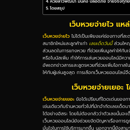
หวยลาวพัฒนา มั่นคง ปลอดภัย จ่ายจริงทุก
โดยสรุป
เว็บหวยจ่ายไว
แหล่
เว็บหวยจ่ายไว
ไม่ได้เป็นเพียงแค่ช่องทางที่สะ
สมาชิกใหม่และลูกค้าเก่า
เลขเด็ดวันนี้
ส่วนใหญ่
ส่วนลดในการแทงหวย ที่ช่วยเพิ่มมูลค่าให้กับ
หรือโบนัสเพิ่ม ทำให้การเล่นหวยออนไลน์มีควา
อัพเดทข่าวสารและสูตรหวยที่ช่วยเพิ่มโอกาสใ
ให้กับผู้เล่นสูงสุด การเลือกเว็บหวยออนไลน์จ
เว็บหวยจ่ายเยอะ โ
เว็บหวยจ่ายเยอะ
ข้อได้เปรียบที่โดดเด่นของ
เช่นเดียวกับร้านหวยทั่วไปที่มักจำกัดเลขเด็ดบ
ได้อย่างอิสระ โดยไม่ต้องกลัวว่าตัวเลขนั้นจะเ
เว็บหวยออนไลน์ยังช่วยขจัดปัญหาเรื่องการถู
มั่นใจในการใช้บริการมากขึ้น นอกจากนี้ยังส