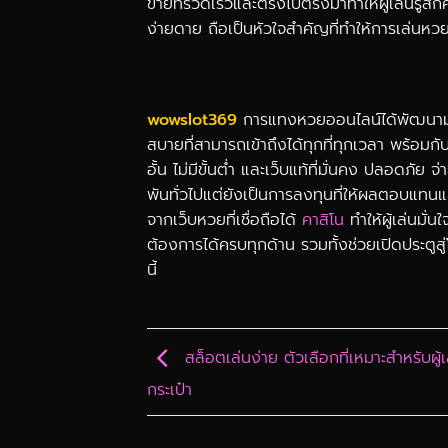
ขายที่รวดเร็วและตรงไปตรงมาทำให้ผู้เล่นรู้สึ
ง่ายดาย ถือเป็นหัวใจสำคัญที่ทำให้การเล่นหวย
wowslot369
การแทงหวยออนไลน์ได้พัฒนามาเ
สบายที่สามารถเข้าถึงได้ทุกที่ทุกเวลา พร้อมกับ
อั้น ไม่มีขั้นต่ำ และเว็บแท้ที่มั่นคง ปลอดภัย
พันทั่วไปแต่ยังเป็นการลงทุนที่ให้ผลตอบแทน
จากเว็บหวยที่เชื่อถือได้
คาสิโน
ทำให้ผู้เล่นมั่
ต้องการได้ครบทุกด้าน รวมทั้งช่วยเปิดประตูสู
นี้
สล็อตเล่นง่าย ตัวเลือกที่เหมาะสำหรับผู้เ
กระเป๋า