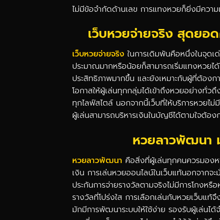
ไม่มีข้อจำกัดด้านเลข การแทงหวยก็ยิ่งมีความ
เว็บหวยจ่ายจริง สุดยอ
เว็บหวยจ่ายจริง
ในการเดิมพันคือหนึ่งในจุดเ
ประมาณมากหรือน้อยก็สามารถเริ่มแทงหวยได้โดยไ
ประสิทธิภาพมากขึ้น และยังเหมาะกับผู้ที่ต้องกา
โอกาสให้ผู้เล่นทุกกลุ่มได้เข้าถึงหวยอย่างทั
ทุกไลฟ์สไตล์ นอกจากนี้เว็บที่ให้บริการหวยไม
ผู้เล่นสามารถบริหารเงินในบัญชีได้ตามใจต้อง
หวยลาวพัฒนา ม
หวยลาวพัฒนา
คือสิ่งที่ผู้เล่นทุกคนควรมองห
เงิน การเล่นหวยออนไลน์ในเว็บแท้นอกจากจะมั่น
ประกันการจ่ายรางวัลตามจริงไม่มีการโกงหรื
รางวัลที่โปร่งใส การเลือกเล่นกับหวยเว็บแท้
มักมีการพัฒนาระบบให้ใช้ง่าย รองรับผู้เล่นไ