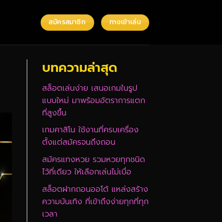
สมัครสมาชิก
ทางเข้าเล่น
บทความล่าสุด
สล็อตเล่นง่าย เสนอเกมในรูป
แบบใหม่ มาพร้อมอัตราการแตก
ที่สูงขึ้น
เกมคาสิโน ใช้งานที่ครบเครื่อง
ตั้งแต่สมัครจนถึงถอน
สมัครแทงหวย รวมหวยทุกชนิด
ไว้ที่เดียว ให้เลือกเล่นไม่เบื่อ
สล็อตฝากถอนออโต้ แหล่งสร้าง
ความบันเทิง ที่เข้าถึงง่ายทุกที่ทุก
เวลา