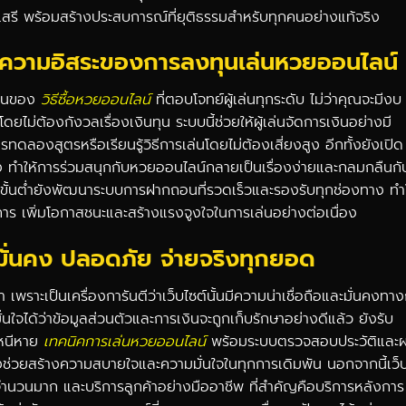
เสรี พร้อมสร้างประสบการณ์ที่ยุติธรรมสำหรับทุกคนอย่างแท้จริง
ดความอิสระของการลงทุนเล่นหวยออนไลน์
ด่นของ
วิธีซื้อหวยออนไลน์
ที่ตอบโจทย์ผู้เล่นทุกระดับ ไม่ว่าคุณจะมีงบ
ม่ต้องกังวลเรื่องเงินทุน ระบบนี้ช่วยให้ผู้เล่นจัดการเงินอย่างมี
รทดลองสูตรหรือเรียนรู้วิธีการเล่นโดยไม่ต้องเสี่ยงสูง อีกทั้งยังเปิด
่วถึง ทำให้การร่วมสนุกกับหวยออนไลน์กลายเป็นเรื่องง่ายและกลมกลืนกั
่มีขั้นต่ำยังพัฒนาระบบการฝากถอนที่รวดเร็วและรองรับทุกช่องทาง ทำใ
การ เพิ่มโอกาสชนะและสร้างแรงจูงใจในการเล่นอย่างต่อเนื่อง
ั่นคง ปลอดภัย จ่ายจริงทุกยอด
า เพราะเป็นเครื่องการันตีว่าเว็บไซต์นั้นมีความน่าเชื่อถือและมั่นคงทา
ใจได้ว่าข้อมูลส่วนตัวและการเงินจะถูกเก็บรักษาอย่างดีแล้ว ยังรับ
อหนีหาย
เทคนิคการเล่นหวยออนไลน์
พร้อมระบบตรวจสอบประวัติและ
จึงช่วยสร้างความสบายใจและความมั่นใจในทุกการเดิมพัน นอกจากนี้เว็
ด้จำนวนมาก และบริการลูกค้าอย่างมืออาชีพ ที่สำคัญคือบริการหลังการ