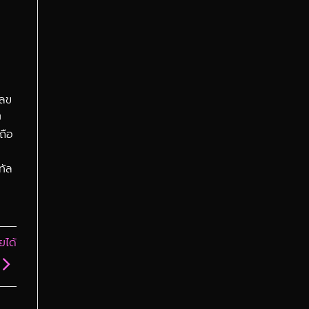
เลข
ม
ถือ
ทัล
ยได้