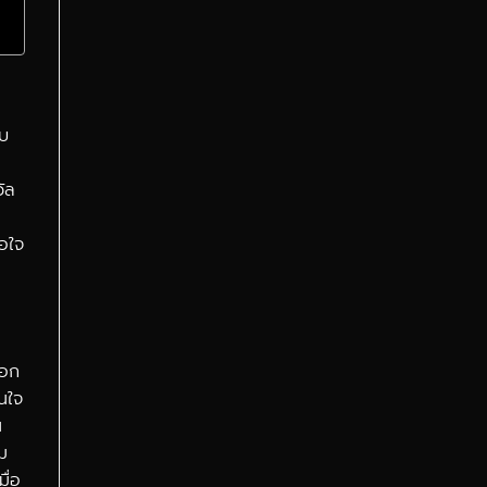
ับ
ัล
พอใจ
็อก
สนใจ
น
ม
ื่อ