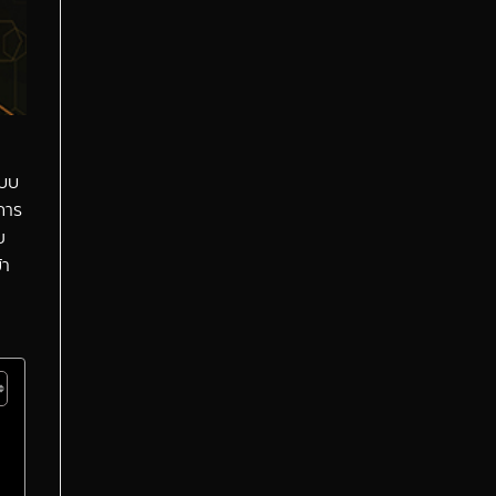
ะบบ
การ
ย
้า