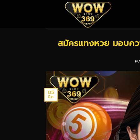
ข้าม
ไป
ยัง
เนื้อหา
สมัครแทงหวย มอบความ
PO
05
มี.ค.