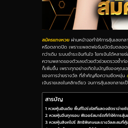
สมัครแทงหวย
ผ่านหน้าจอทำให้การลุ้นเลขกลา
หรือตลาดปิด เพราะแพลตฟอร์มเปิดรับตลอดเวลา 
กว่าเดิม ระบบชำระเงินทันใจ โยกเงินได้หลาย
ความพลาดของตัวเลขด้วยตัวช่วยตรวจซ้ำก่อน
ก็เพิ่มขึ้น เพราะทุกอย่างเกิดในบัญชีของค
ของการจ่ายรางวัล ที่สำคัญคือความยืดหยุ่น
เงินรายเลขในคลิกเดียว จนการลุ้นเลขกลายเป็
สารบัญ
หวยหุ้นอินเดีย พื้นที่โปร่งใสที่แสดงอัตราจ่ายช
หวยหุ้นจีนทุกรอบ ฟีเจอร์สมาร์ตที่ทำให้การลุ้นเ
หวยหุ้นสิงคโปร์ สิทธิพิเศษและรางวัลสะสมที่คุ