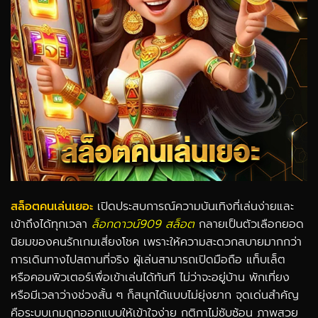
สล็อตคนเล่นเยอะ
เปิดประสบการณ์ความบันเทิงที่เล่นง่ายและ
เข้าถึงได้ทุกเวลา
ล็อกดาวน์909 สล็อต
กลายเป็นตัวเลือกยอด
นิยมของคนรักเกมเสี่ยงโชค เพราะให้ความสะดวกสบายมากกว่า
การเดินทางไปสถานที่จริง ผู้เล่นสามารถเปิดมือถือ แท็บเล็ต
หรือคอมพิวเตอร์เพื่อเข้าเล่นได้ทันที ไม่ว่าจะอยู่บ้าน พักเที่ยง
หรือมีเวลาว่างช่วงสั้น ๆ ก็สนุกได้แบบไม่ยุ่งยาก จุดเด่นสำคัญ
คือระบบเกมถูกออกแบบให้เข้าใจง่าย กติกาไม่ซับซ้อน ภาพสวย