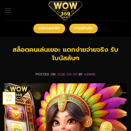
ข้าม
ไป
ยัง
เนื้อหา
สมัครสมาชิก
ทางเข้าเล่น
สล็อตคนเล่นเยอะ แตกง่ายจ่ายจริง รับ
โบนัสล้นๆ
POSTED ON
2026-06-05
BY
ADMIN
05
มิ.ย.