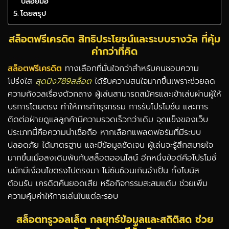
ปล่อยมือ
โดยสรุป
สล็อตฟรีเครดิต สิทธิประโยชน์และระบบรางวัล ที่คุ้ม
ค่ากว่าที่คิด
สล็อตฟรีเครดิต
ทางเลือกที่มั่นใจกว่าสำหรับคนชอบความ
โปร่งใส
สุดปัง789สล็อต
ได้รับความสนใจมากขึ้นเพราะช่วยลด
ความกังวลเรื่องตัวกลาง ผู้เล่นสามารถสมัครและเข้าเล่นผ่านผู้ให้
บริการโดยตรง ทำให้การทำธุรกรรม การรับโปรโมชั่น และการ
ติดต่อฝ่ายดูแลลูกค้ามีความรวดเร็วกว่าเดิม จุดแข็งของเว็บ
ประเภทนี้คือความน่าเชื่อถือ หากเลือกแพลตฟอร์มที่มีระบบ
ปลอดภัย ได้มาตรฐาน และมีข้อมูลชัดเจน ผู้เล่นจะรู้สึกสบายใจ
มากขึ้นเมื่อลงเดิมพันกับสล็อตออนไลน์ อีกหนึ่งข้อดีคือโปรโมชั่
นมักมีเงื่อนไขตรงไปตรงมา ไม่ซับซ้อนเกินจำเป็น ทั้งโบนัส
ต้อนรับ เครดิตคืนยอดเสีย หรือกิจกรรมสะสมแต้ม ช่วยเพิ่ม
ความคุ้มค่าให้การเล่นในแต่ละรอบ
สล็อตทรูวอลเล็ต กลยุทธ์ข้อมูลและสถิติสด ช่วย