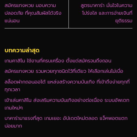
สมัครแทงหวย มอบความ
สูตรบาคาร่า มั่นใจในความ
ปลอดภัย ที่คุณสัมผัสได้จริง
โปร่งใส และการจ่ายเงินที่
แน่นอน
ยุติธรรม
บทความล่าสุด
เกมคาสิโน ใช้งานที่ครบเครื่อง ตั้งแต่สมัครจนถึงถอน
สมัครแทงหวย รวมหวยทุกชนิดไว้ที่เดียว ให้เลือกเล่นไม่เบื่อ
สล็อตฝากถอนออโต้ แหล่งสร้างความบันเทิง ที่เข้าถึงง่ายทุกที่
ทุกเวลา
เข้าเล่นคาสิโน ส่งเสริมความบันเทิงอย่างต่อเนื่อง ระบบอัพเดท
เกมใหม่ๆ
บาคาร่ามาแรงที่สุด เกมเยอะ อัปเดตใหม่ตลอด แจ็คพอตแตก
บ่อยมาก