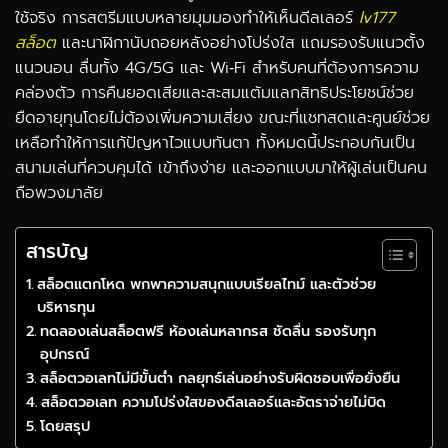
ใช้จริง การสตรีมแบบหลายมุมมองทำให้เห็นดีลเลอร์
lv177
สล็อต
และนาฬิกานับถอยหลังอย่างโปร่งใส แถมรองรับแนวตั้ง
แนวนอน ลื่นทั้ง 4G/5G และ Wi‑Fi สำหรับคนที่ต้องการความ
คล่องตัว การคืนยอดเสียและสะสมแต้มแลกสิทธิประโยชน์ช่วย
ยืดอายุทุนโดยไม่ต้องเพิ่มความเสี่ยง ขณะที่แชทสดและศูนย์ช่วย
เหลือทำให้การแก้ปัญหาไวแบบทันตา ทั้งหมดนี้ประกอบกันเป็น
สนามเล่นที่ควบคุมได้ เข้าถึงง่าย และออกแบบมาให้ผู้เล่นเป็นคน
ถือพวงมาลัย
สารบัญ
สล็อตแตกโหด พกพาความสนุกแบบเรียลไทม์ และตัวช่วย
บริหารทุน
ทดลองเล่นสล็อตฟรี ห้องเล่นหลากรส ชัดลื่น รองรับทุก
อุปกรณ์
สล็อตวอเลทไม่มีขั้นต่ำ กลยุทธ์เล่นอย่างรับผิดชอบเพื่อยั่งยืน
สล็อตวอเลท ความโปร่งใสของดีลเลอร์และอัตราจ่ายไม่บิด
โดยสรุป