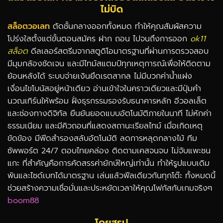
ไม่บิด
สล็อตวอเลท
ตัดชั้นกลางออกทั้งหมด ทำให้คุณสัมผัสความ
โปร่งใสตั้งแต่ขั้นตอนสมัคร ฝาก ถอน ไปจนถึงการออก
ok11
สล็อต
ดีลเลอร์สตรีมจากสตูดิโอมาตรฐานที่ผ่านการตรวจสอบ
มีมุมกล้องชัดเจน และมีไทม์สแตมป์ทุกเหตุการณ์เพื่อให้ติดตาม
ย้อนหลังได้ ระบบจ่ายเงินยึดเรตสากล ไม่มีบวกค่าน้ำแฝง
เงื่อนไขโบนัสอยู่หน้าเดียว อ่านเข้าใจในคราวเดียวและมีปุ่มคำ
นวณเทิร์นให้พร้อม ฝั่งธุรกรรมรองรับธนาคารหลัก อีวอลเล็ต
และช่องทางดิจิทัล ยืนยันยอดแบบอัตโนมัติภายในนาที ไม่หักค่า
ธรรมเนียม และมีคิวถอนที่แสดงสถานะเรียลไทม์ เมื่อเกิดเหตุ
ขัดข้อง มีฟีดสำรองสลับอัตโนมัติ ลดการหลุดกลางไม้ ทีม
ซัพพอร์ต 24/7 ตอบไทยคล่อง ติดตามเคสจนจบ ไม่จับแพะชน
แกะ ที่สำคัญคือการคัดสรรค่ายักษ์ใหญ่เท่านั้น ทำให้รูปแบบเดิม
พันและไซด์เบทได้มาตรฐาน เล่นแล้วฟีลเดียวกันทุกโต๊ะ ทั้งหมดนี้
ช่วยสร้างความเชื่อมั่นและประหยัดเวลาให้คุณโฟกัสกับเกมจริงๆ
boom88
โดยสรุป