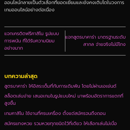
ออนไลน์กลายเป็นตัวเลือกที่ยอดเยี่ยมและยังคงเติบโตในวงการ
เกมออนไลน์อย่างต่อเนื่อง
แจกเครดิตฟรีคาสิโน รูปแบบ
แจกสูตรบาคาร่า มาตรฐานระดับ
การพนัน ที่ได้รับความนิยม
สากล จ่ายจริงไม่มีโกง
อย่างมาก
บทความล่าสุด
สูตรบาคาร่า ให้อิสระเต็มที่กับการเดิมพัน โดยไม่ผ่านเอเย่นต์
สล็อตเล่นง่าย เสนอเกมในรูปแบบใหม่ มาพร้อมอัตราการแตกที่
สูงขึ้น
เกมคาสิโน ใช้งานที่ครบเครื่อง ตั้งแต่สมัครจนถึงถอน
สมัครแทงหวย รวมหวยทุกชนิดไว้ที่เดียว ให้เลือกเล่นไม่เบื่อ