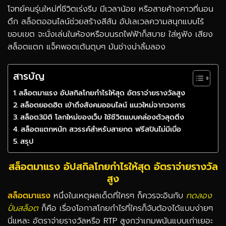
โจทย์คนรุ่นใหม่ที่ชีวิตเร่งรีบ มีเวลาน้อย หรือสายค้างคาวที่นอน
ดึก สล็อตออนไลน์ช่วยสร้างสีสัน อัปเลเวลความสนุกแบบไร้
ขอบเขต จะนั่งเล่นในห้องหรือบนรถไฟฟ้าก็สบาย ใส่หูฟัง เสียง
สล็อตแตก แจ็คพอตเต้นตุบๆ มันช่างน่าลิ้มลอง
สารบัญ
สล็อตมาแรง อัปสกิลโกยกำไรให้สุด อัตราจ่ายรางวัลสูง
สล็อตยอดฮิต เข้าถึงสังคมออนไลน์ แนวใหม่จากวงการ
สล็อต3มิติ โลกใหม่ของเว็บ ใช้ชีวิตแบบคล่องตัวสุดติ่ง
สล็อตแตกหนัก สวรรค์สำหรับสายกด ฟรีสปินไม่มีเบื่อ
สรุป
สล็อตมาแรง อัปสกิลโกยกำไรให้สุด อัตราจ่ายรางวัล
สูง
สล็อตมาแรง
หนึ่งในเหตุผลเด็ดที่ใครๆ ก็ควรจะอินกับ
ทดลอง
ปั่นสล็อต
ก็คือ เรื่องโอกาสโกยกำไรที่ใครก็จับต้องได้แบบง่ายๆ
นี่แหละ อัตราจ่ายรางวัลหรือ RTP สูงกว่าเกมพนันแบบเก่าเยอะ