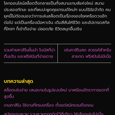
โลกออนไลน์สล็อตจึงกลายเป็นทั้งสนามเกมส์แห่งใหม่ สนาม
ประลองทักษะ และที่พบปะพูดคุยเทรนด์ใหม่ๆ แบบไร้ข้อจำกัด คน
ยุคนี้ไม่ต้องมองว่าการเล่นสล็อตเป็นเรื่องของโชคหรือดวงอีก
ต่อไป แต่เป็นเครื่องมือหาเงิน เติมสีสันให้ชีวิต และอัปเกรดสกิล
ที่ใครๆ ก็เข้าถึงง่าย ปลอดภัย ชีวิตสนุกขึ้นจริง
รวมค่ายคาสิโนชั้นนำ โบนัสที่น่า
เล่นคาสิโนสด สวรรค์สำหรับ
ตื่นเต้น และฟรีสปินที่ง่ายดาย
สายกด ฟรีสปินไม่มีเบื่อ
บทความล่าสุด
สล็อตเล่นง่าย เสนอเกมในรูปแบบใหม่ มาพร้อมอัตราการแตกที่
สูงขึ้น
เกมคาสิโน ใช้งานที่ครบเครื่อง ตั้งแต่สมัครจนถึงถอน
สมัครแทงหวย รวมหวยทุกชนิดไว้ที่เดียว ให้เลือกเล่นไม่เบื่อ