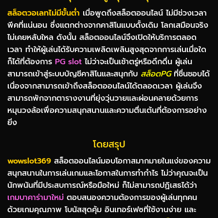
สล็อตวอเลทไม่มีขั้นต่ำ
เมื่อพูดถึงสล็อตออนไลน์ ไม่มีช่วงเวลา
พีคที่แน่นอน ซึ่งแตกต่างจากคาสิโนแบบดั้งเดิม โลกเสมือนจริง
ไม่เคยหลับใหล ดังนั้น สล็อตออนไลน์จึงเปิดให้บริการตลอด
เวลา ทำให้ผู้เล่นได้รับความเพลิดเพลินสูงสุดจากการเล่นเมื่อใด
ก็ได้ที่ต้องการ
PG slot
ไม่ว่าจะเป็นเช้าตรู่หรือดึกดื่น ผู้เล่น
สามารถเข้าสู่ระบบบัญชีคาสิโนและสนุกกับ
สล็อตPG
ที่ชื่นชอบได้
เนื่องจากสามารถเข้าถึงสล็อตออนไลน์ได้ตลอดเวลา ผู้เล่นจึง
สามารถพักจากตารางงานที่ยุ่งวุ่นวายและผ่อนคลายด้วยการ
หมุนวงล้อเพื่อความสนุกสนานและความตื่นเต้นที่ต้องการอย่าง
ยิ่ง
โดยสรุป
wowslot369
สล็อตออนไลน์มอบโอกาสมากมายในแง่ของความ
สนุกสนานในการเล่นเกมและโอกาสในการทำกำไร ไม่ว่าคุณจะเป็น
นักพนันที่มีประสบการณ์หรือมือใหม่ ก็ไม่สามารถปฏิเสธได้ว่า
เกมบาคาร่ามาใหม่
ตอบสนองความต้องการของผู้เล่นทุกคน
ด้วยเกมคุณภาพ โบนัสสุดคุ้ม อินเทอร์เฟซที่ใช้งานง่าย และ