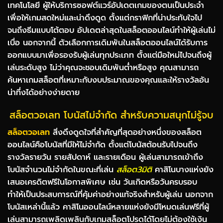
เทคโนโลยี ผู้ให้บริการซอฟต์แวร์อัปเดตเกมของตนเป็นประจำ
เพื่อให้เกมสดใหม่และน่าดึงดูด ตั้งแต่กราฟิกที่น่าประทับใจไป
จนถึงธีมแบบโต้ตอบ อัปเดตล่าสุดในสล็อตออนไลน์ทำให้ผู้เล่นไม่
เบื่อ นอกจากนี้ ตัวเลือกการเดิมพันในสล็อตออนไลน์ได้รับการ
ออกแบบมาเพื่อรองรับผู้เล่นทุกประเภท ตั้งแต่มือใหม่ไปจนถึงผู้
เล่นระดับสูง ไม่ว่าคุณจะชอบเดิมพันต่ำหรือสูง คุณสามารถ
ค้นหาเกมสล็อตที่เหมาะกับงบประมาณของคุณและให้รางวัลอัน
น่าทึ่งได้อย่างง่ายดาย
สล็อตวอเลท โบนัสไม่จำกัด สำหรับความสนุกไม่รู้จบ
สล็อตวอเลท
สิ่งดึงดูดใจที่สำคัญที่สุดอย่างหนึ่งของสล็อต
ออนไลน์คือโบนัสที่มีให้ไม่จำกัด ตั้งแต่โบนัสต้อนรับไปจนถึง
รางวัลรายวัน รายสัปดาห์ และรายเดือน ผู้เล่นสามารถเข้าถึง
โบนัสจำนวนไม่จำกัดในขณะที่เล่น
สล็อต3มิติ
คาสิโนบางแห่งยัง
เสนอเครดิตฟรีในโอกาสพิเศษ เช่น วันเกิดหรือวันครบรอบ
ทำให้เป็นประสบการณ์ที่คุ้มค่าอย่างแท้จริงสำหรับผู้เล่น นอกจาก
โบนัสเหล่านี้แล้ว คาสิโนออนไลน์หลายแห่งยังมีโหมดเล่นฟรีที่ผู้
เล่นสามารถเพลิดเพลินกับเกมสล็อตโปรดได้โดยไม่ต้องใช้เงิน