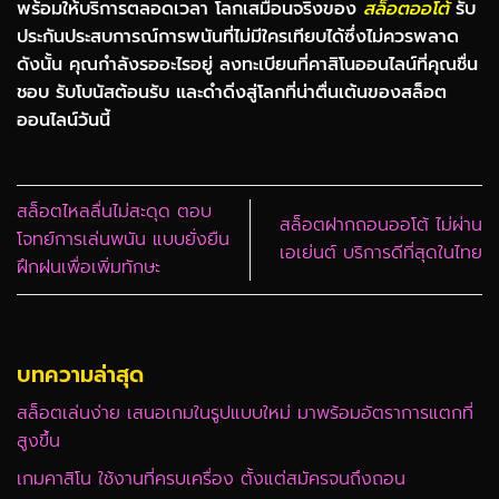
พร้อมให้บริการตลอดเวลา โลกเสมือนจริงของ
สล็อตออโต้
รับ
ประกันประสบการณ์การพนันที่ไม่มีใครเทียบได้ซึ่งไม่ควรพลาด
ดังนั้น คุณกำลังรออะไรอยู่ ลงทะเบียนที่คาสิโนออนไลน์ที่คุณชื่น
ชอบ รับโบนัสต้อนรับ และดำดิ่งสู่โลกที่น่าตื่นเต้นของสล็อต
ออนไลน์วันนี้
สล็อตไหลลื่นไม่สะดุด ตอบ
สล็อตฝากถอนออโต้ ไม่ผ่าน
โจทย์การเล่นพนัน แบบยั่งยืน
เอเย่นต์ บริการดีที่สุดในไทย
ฝึกฝนเพื่อเพิ่มทักษะ
บทความล่าสุด
สล็อตเล่นง่าย เสนอเกมในรูปแบบใหม่ มาพร้อมอัตราการแตกที่
สูงขึ้น
เกมคาสิโน ใช้งานที่ครบเครื่อง ตั้งแต่สมัครจนถึงถอน