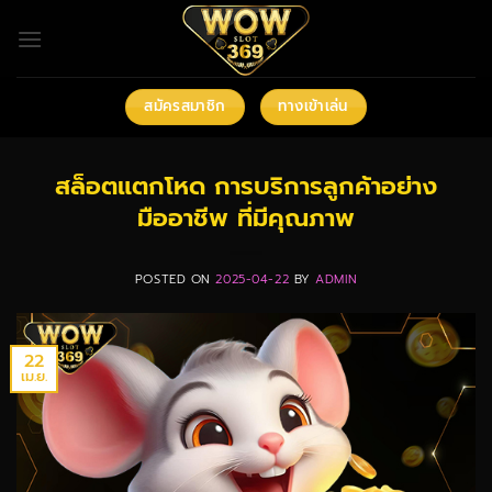
ข้าม
ไป
ยัง
เนื้อหา
สมัครสมาชิก
ทางเข้าเล่น
สล็อตแตกโหด การบริการลูกค้าอย่าง
มืออาชีพ ที่มีคุณภาพ
POSTED ON
2025-04-22
BY
ADMIN
22
เม.ย.