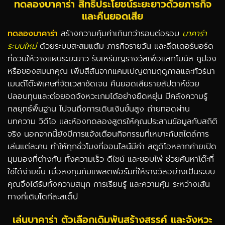
ทดลองบาคาร่า สิทธิประโยชน์ระยะยาวด้วยภารกิจ
และคืนยอดเสีย
ทดลองบาคาร่า
สร้างความคุ้มค่าเกินกว่ารอบต่อรอบ
บาคาร่า
ระบบใหม่
ด้วยระบบสะสมแต้ม ภารกิจรายวัน และลีดเดอร์บอร์ด
ที่ชวนให้วางแผนระยะยาว รับเหรียญรางวัลเพื่อแลกโบนัส คูปอง
หรือของสมนาคุณ เพิ่มสีสันจากแคมเปญตามฤดูกาลและทัวร์นา
เมนต์โต๊ะพิเศษที่จัดเวลาชัดเจน คืนยอดเสียรายสัปดาห์ช่วย
ปลอบทุนและต่อยอดจังหวะเกมได้อย่างยืดหยุ่น มีคลังความรู้
กลยุทธ์พื้นฐาน ไปจนถึงการเดินเงินขั้นสูง ถ่ายทอดผ่าน
บทความ วิดีโอ และห้องทดลองสูตรให้คุณประสานข้อมูลกับสถิติ
จริง นอกจากนี้ยังมีการแจ้งเตือนกิจกรรมที่เหมาะกับสไตล์การ
เล่นแต่ละคน ทำให้ทุกชั่วโมงที่ออนไลน์มีค่า สตูดิโอหลากค่ายเปิด
มุมมองที่ต่างกัน ทั้งความเร็ว ดีไซน์ และขอบไพ่ ช่วยค้นหาโต๊ะที่
ใช่ได้ง่ายขึ้น เมื่อลงทุนกับแพลตฟอร์มที่ให้รางวัลอย่างเป็นระบบ
คุณจึงได้รับทั้งความสนุก การเรียนรู้ และความคุ้ม ระหว่างเส้น
ทางที่เติบโตทีละสเต็ป
เล่นบาคาร่า ตัวเลือกเดิมพันสร้างสรรค์ และจังหวะ