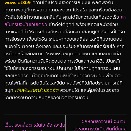
wowslot369
ความได้เปรียบของการเล่นบนแพลตฟอร์ม
คุณภาพอยู่ที่การผสานความสะดวก โปร่งใส และเครื่องมือช่วย
ตัดสินใจให้ทำงานกลมกลืนกัน คุณได้รับความบันเทิงรวดเร็ว
คา
สิโนครบจบในเว็บเดียว
เข้าถึงได้ทุกที่ พร้อมสถิติและตัวช่วย
วางแผนที่ทำให้การเสี่ยงมีกรอบที่ชัดเจน เลือกผู้ให้บริการที่ได้รับ
การรับรอง เงื่อนไขชัด ระบบฝากถอนเสถียร และมีทีมงานตอบ
สนองไว ตั้งงบ ตั้งเวลา และยอมรับผลในกรอบที่เตรียมไว้ หาก
เหนื่อยหรือเสียสมาธิ ให้พักหรือหยุดตามแผน แล้วกลับมาเมื่อ
พร้อม ยึดถือความรับผิดชอบต่อการเงินและเวลาชีวิตเป็นหลัก
ใช้โบนัสและกิจกรรมอย่างมีเป้าหมาย ไม่ไล่ตามทุกสิทธิ์จนแผน
หลักเสียทรง เมื่อคุณให้เทคโนโลยีทำหน้าที่จัดระเบียบ ส่วนตัว
คุณโฟกัสที่การตัดสินใจและวินัย ผลลัพธ์ที่ได้คือประสบการณ์ที่
สนุก
เดิมพันบาคาร่ายอดฮิต
ควบคุมได้ และคุ้มค่าในระยะยาว
โดยยังรักษาความสมดุลของชีวิตไว้ครบถ้วน
ผลหวยลาววันนี้ จะมอบ
เว็บตรงสล็อต เล่นไว จังหวะลุ้น
ประสบการณ์เดิมพันที่มั่นคง