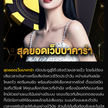
สุดยอดเว็บบาคาร่า
เปิดประตูสู่โต๊ะจริงด้วยปลายนิ้ว โดยไม่ต้อง
เสียเวลาเดินทางหรือเสียจังหวะชีวิตประจำวัน หน้าเล่นทันสมัย
โหลดไว สตรีมคมชัด พร้อมห้องให้เลือกหลากสไตล์ ตั้งแต่สปีด
จนถึงวีไอพี ให้คุณเลือกจังหวะที่เข้ามือ เครื่องมือสถิติแบบเรียล
ไทม์ช่วยอ่านแนวโน้มอย่างมีระบบ ขณะเดียวกันโหมดทดลองเล่น
ก็เปิดโอกาสให้ซ้อมแผนโดยไม่เสี่ยงทุน ระบบตั้งงบและตัวจับ
เวลาเซสชันช่วยให้เล่นอย่างมีวินัย ส่วนโปรโมชั่นต้อนรับและโบนัส