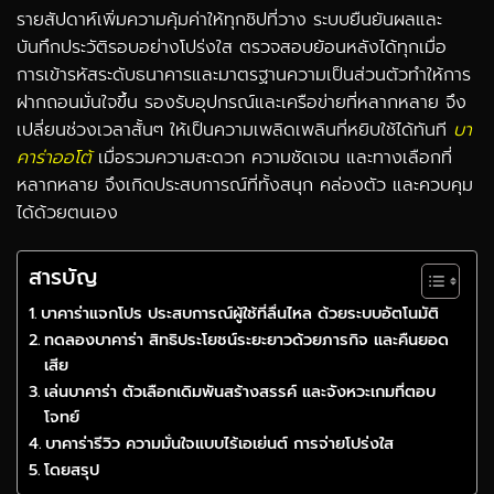
รายสัปดาห์เพิ่มความคุ้มค่าให้ทุกชิปที่วาง ระบบยืนยันผลและ
บันทึกประวัติรอบอย่างโปร่งใส ตรวจสอบย้อนหลังได้ทุกเมื่อ
การเข้ารหัสระดับธนาคารและมาตรฐานความเป็นส่วนตัวทำให้การ
ฝากถอนมั่นใจขึ้น รองรับอุปกรณ์และเครือข่ายที่หลากหลาย จึง
เปลี่ยนช่วงเวลาสั้นๆ ให้เป็นความเพลิดเพลินที่หยิบใช้ได้ทันที
บา
คาร่าออโต้
เมื่อรวมความสะดวก ความชัดเจน และทางเลือกที่
หลากหลาย จึงเกิดประสบการณ์ที่ทั้งสนุก คล่องตัว และควบคุม
ได้ด้วยตนเอง
สารบัญ
บาคาร่าแจกโปร ประสบการณ์ผู้ใช้ที่ลื่นไหล ด้วยระบบอัตโนมัติ
ทดลองบาคาร่า สิทธิประโยชน์ระยะยาวด้วยภารกิจ และคืนยอด
เสีย
เล่นบาคาร่า ตัวเลือกเดิมพันสร้างสรรค์ และจังหวะเกมที่ตอบ
โจทย์
บาคาร่ารีวิว ความมั่นใจแบบไร้เอเย่นต์ การจ่ายโปร่งใส
โดยสรุป