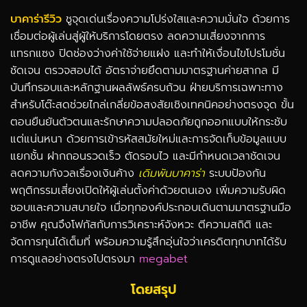
บาคาร่ารีวิว
ชูจุดเด่นเรื่องความโปร่งใสและความมั่นใจ ด้วยการ
เชื่อมต่อผู้เล่นสู่ผู้ให้บริการโดยตรง ลดความเสี่ยงจากการ
แทรกแซง ปิดช่องว่างค่าใช้จ่ายแฝง และทำให้เงื่อนไขโปรโมชั่น
ชัดเจน ตรวจสอบได้ อัตราจ่ายยึดตามมาตรฐานค่ายสากล มี
บันทึกรอบและหลักฐานผลลัพธ์ครบถ้วน ฝ่ายบริการเฉพาะทาง
สำหรับโต๊ะสดช่วยไกล่เกลี่ยข้อสงสัยเชิงเทคนิคอย่างตรงจุด ขั้น
ตอนยืนยันตัวตนและรักษาความปลอดภัยถูกออกแบบให้กระชับ
แต่แน่นหนา ด้วยการเข้ารหัสสมัยใหม่และการจัดเก็บข้อมูลแบบ
แยกชั้น ฝากถอนรวดเร็ว ตัดรอบไว และมีกำหนดเวลาชัดเจน
ลดความกังวลเรื่องเงินค้าง
เดิมพันบาคาร่า
ระบบป้องกัน
พฤติกรรมเสี่ยงเปิดให้ผู้เล่นตั้งค่าด้วยตนเอง เพิ่มความรับผิด
ชอบและความสบายใจ เมื่อทุกองค์ประกอบเดินตามมาตรฐานมือ
อาชีพ คุณจึงโฟกัสกับการวิเคราะห์จังหวะ ตีความสถิติ และ
จัดการทุนได้เต็มที่ พร้อมความรู้สึกอุ่นใจว่าเครดิตทุกบาทได้รับ
การดูแลอย่างตรงไปตรงมา
megabet
โดยสรุป