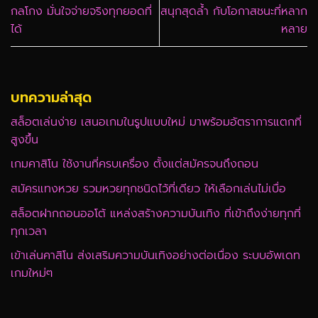
กลโกง มั่นใจจ่ายจริงทุกยอดที่
สนุกสุดล้ำ กับโอกาสชนะที่หลาก
ได้
หลาย
บทความล่าสุด
สล็อตเล่นง่าย เสนอเกมในรูปแบบใหม่ มาพร้อมอัตราการแตกที่
สูงขึ้น
เกมคาสิโน ใช้งานที่ครบเครื่อง ตั้งแต่สมัครจนถึงถอน
สมัครแทงหวย รวมหวยทุกชนิดไว้ที่เดียว ให้เลือกเล่นไม่เบื่อ
สล็อตฝากถอนออโต้ แหล่งสร้างความบันเทิง ที่เข้าถึงง่ายทุกที่
ทุกเวลา
เข้าเล่นคาสิโน ส่งเสริมความบันเทิงอย่างต่อเนื่อง ระบบอัพเดท
เกมใหม่ๆ