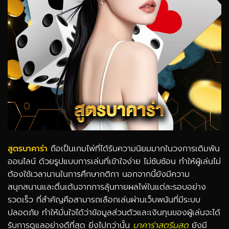
สูตรบาคาร่า
ถือเป็นเกมไพ่ที่ได้รับความนิยมมากในวงการเดิมพัน
ออนไลน์ ด้วยรูปแบบการเล่นที่เข้าใจง่าย ไม่ซับซ้อน ทำให้ผู้เล่นไม่
ต้องใช้เวลานานในการศึกษากติกา นอกจากนี้ยังมีความ
สนุกสนานและตื่นเต้นจากการลุ้นทายผลไพ่ในแต่ละรอบอย่าง
รวดเร็ว ที่สำคัญคือสามารถเลือกเล่นผ่านเว็บพนันที่มีระบบ
ปลอดภัย ทำให้มั่นใจได้ว่าข้อมูลส่วนตัวและเงินทุนของผู้เล่นจะได้
รับการดูแลอย่างดีที่สุด ยิ่งไปกว่านั้น
บาคาร่าสตรีมสด
ยังมี