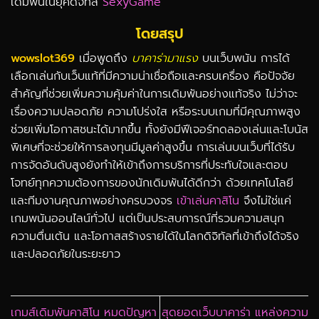
เดิมพันในยุคดิจิทัล
SexyGame
โดยสรุป
wowslot369
เมื่อพูดถึง
บาคาร่ามาแรง
บนเว็บพนัน การได้
เลือกเล่นกับเว็บแท้ที่มีความน่าเชื่อถือและครบเครื่อง คือปัจจัย
สำคัญที่ช่วยเพิ่มความคุ้มค่าในการเดิมพันอย่างแท้จริง ไม่ว่าจะ
เรื่องความปลอดภัย ความโปร่งใส หรือระบบเกมที่มีคุณภาพสูง
ช่วยเพิ่มโอกาสชนะได้มากขึ้น ทั้งยังมีฟีเจอร์ทดลองเล่นและโบนัส
พิเศษที่จะช่วยให้การลงทุนมีมูลค่าสูงขึ้น การเล่นบนเว็บที่ได้รับ
การจัดอันดับสูงยังทำให้เข้าถึงการบริการที่ประทับใจและตอบ
โจทย์ทุกความต้องการของนักเดิมพันได้ดีกว่า ด้วยเทคโนโลยี
และทีมงานคุณภาพอย่างครบวงจร
เข้าเล่นคาสิโน
จึงไม่ใช่แค่
เกมพนันออนไลน์ทั่วไป แต่เป็นประสบการณ์ที่รวมความสนุก
ความตื่นเต้น และโอกาสสร้างรายได้ในโลกดิจิทัลที่เข้าถึงได้จริง
และปลอดภัยในระยะยาว
เกมส์เดิมพันคาสิโน หมดปัญหา
สุดยอดเว็บบาคาร่า แหล่งความ