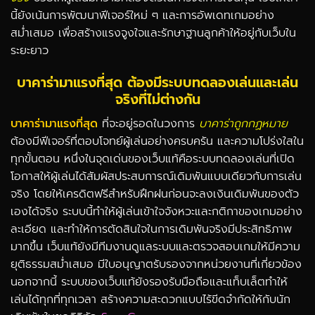
นี้ยังเน้นการพัฒนาฟีเจอร์ใหม่ ๆ และการอัพเดทเกมอย่าง
สม่ำเสมอ เพื่อสร้างแรงจูงใจและรักษาฐานลูกค้าให้อยู่กับเว็บใน
ระยะยาว
บาคาร่ามาแรงที่สุด ต้องมีระบบทดลองเล่นและเล่น
จริงที่ไม่ต่างกัน
บาคาร่ามาแรงที่สุด
ที่จะอยู่รอดในวงการ
บาคาร่าถูกกฏหมาย
ต้องมีฟีเจอร์ที่ตอบโจทย์ผู้เล่นอย่างครบครัน และความโปร่งใสใน
ทุกขั้นตอน หนึ่งในจุดเด่นของเว็บแท้คือระบบทดลองเล่นที่เปิด
โอกาสให้ผู้เล่นได้สัมผัสประสบการณ์เดิมพันแบบเดียวกับการเล่น
จริง โดยให้เครดิตฟรีสำหรับฝึกฝนก่อนจะลงเงินเดิมพันของตัว
เองได้จริง ระบบนี้ทำให้ผู้เล่นเข้าใจจังหวะและกติกาของเกมอย่าง
ละเอียด และทำให้การตัดสินใจในการเดิมพันจริงมีประสิทธิภาพ
มากขึ้น เว็บแท้ยังมีทีมงานดูแลระบบและตรวจสอบเกมให้มีความ
ยุติธรรมสม่ำเสมอ มีใบอนุญาตรับรองจากหน่วยงานที่เกี่ยวข้อง
นอกจากนี้ ระบบของเว็บแท้ยังรองรับมือถือและแท็บเล็ตทำให้
เล่นได้ทุกที่ทุกเวลา สร้างความสะดวกแบบไร้ขีดจำกัดให้กับนัก