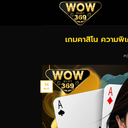
ข้าม
ไป
ยัง
เนื้อหา
เกมคาสิโน ความพิ
P
14
พ.ค.