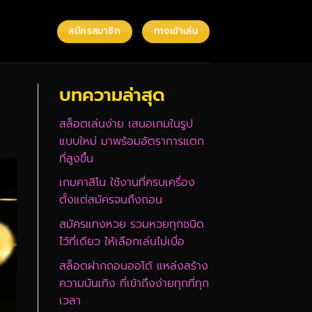
สมัครสมาชิก
ทางเข้าเล่น
บทความล่าสุด
สล็อตเล่นง่าย เสนอเกมในรูป
แบบใหม่ มาพร้อมอัตราการแตก
ที่สูงขึ้น
เกมคาสิโน ใช้งานที่ครบเครื่อง
ตั้งแต่สมัครจนถึงถอน
สมัครแทงหวย รวมหวยทุกชนิด
ไว้ที่เดียว ให้เลือกเล่นไม่เบื่อ
สล็อตฝากถอนออโต้ แหล่งสร้าง
ความบันเทิง ที่เข้าถึงง่ายทุกที่ทุก
เวลา