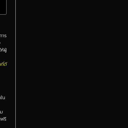
งการ
ง
้ผู้
ี่ดี
สใน
สม
นฟรี