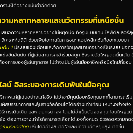
คราะห์ได้อย่างแม่นยำอีกด้วย
 ความหลากหลายและนวัตกรรมที่เหนือชั้น
นำเสนอความหลากหลายอย่างไม่หยุดนิ่ง ทั้งรูปแบบเกม ไลฟ์ดีลเลอร์ส
I วิเคราะห์สถิติ ช่วยเพิ่มโอกาสในการชนะ แอปพลิเคชันที่ออกแบบมา
นดับ 1
มีระบบแจ้งเตือนและจัดการข้อมูลสมาชิกอย่างเป็นระบบ นอก
ข่งขันอันดับ ที่ผู้เล่นสามารถเข้าร่วมสนุก ชิงรางวัลใหญ่สุดตื่นเต้น ส
องการของผู้เล่นทุกสาย ไม่ว่าจะเป็นผู้เล่นมืออาชีพหรือมือใหม่ที่ชอบ
ไลน์ อิสระของการเดิมพันในมือคุณ
สรีภาพแก่ผู้เล่นอย่างแท้จริง ไม่ว่าจะมีทุนน้อยหรือทุนมากก็สามารถเริ่ม
ัมผัสบรรยากาศและลุ้นรางวัลก้อนโตได้อย่างเท่าเทียม เหมาะอย่างยิ่ง
ิธีการเดินเงิน และกลยุทธ์ต่างๆ โดยไม่จำเป็นต้องลงทุนก้อนใหญ่แต่
มใจ ต้องการวางเท่าไรก็สามารถเลือกได้เองทั้งหมด ช่วยลดความกด
่สุดในประเทศไทย
เล่นได้อย่างสบายใจและมีความยืดหยุ่นสูงมากขึ้น