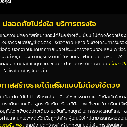
มือคุณ
ได้ ปลอดภัยโปร่งใส บริการตรงใจ
สและความปลอดภัยที่สมาชิกจะได้รับอย่างเต็มเปี่ยม ไม่ต้องกังวลเรื่อ
เงินรางวัลเข้าบัญชีโดยตรง ไร้ตัวกลาง หลายเว็บยังได้รับการรับรอ
่อถือ นอกจากนั้นเกมทุกคาสิโนยังมีระบบตรวจสอบย้อนหลังได้ ช่วยให
จริงอย่างถูกต้อง ด้านธุรกรรมก็ทำได้รวดเร็ว ฝากถอนได้ตลอด 24
สัมผัสถึงความใส่ใจในทุกรายละเอียด ประสบการณ์เดิมพันบน
เว็บคาสิโนท
จที่หาไม่ได้ในรูปแบบอื่น
อกาสสร้างรายได้เสริมแบบไม่ต้องใช้ดวง
จจุบัน ไม่ได้เป็นเพียงแค่เกมเสี่ยงโชคธรรมดา แต่ยังถือเป็นโอกา
สามารถศึกษาเทคนิค สูตรเดินเงิน หรือสถิติต่างๆ ที่ระบบจัดเตรียมไว้ให้
ขึ้นอยู่กับโชคเพียงอย่างเดียว แต่ขึ้นกับกลยุทธ์และการวางแผนที่เหมาะ
ือผ่านเทคนิคเฉพาะตัวโดยไม่ถูกจำกัด ผู้เล่นมือใหม่สามารถทดลองเล่
็บคาสิโน No.1
เกมจึงเปิดกว้างสำหรับทุกคนที่มุ่งมั่นในการเรียนรู้และ