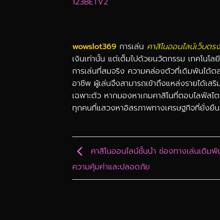
123BETV2
wowslot369
การเล่น
คาสิโนออนไลน์เว็บตร
เงินเท่านั้น แต่เต็มไปด้วยนวัตกรรม เทคโนโล
การเล่นที่สมจริง ความคล่องตัวที่เดิมพันได้
อาชีพ ผู้เล่นจึงสามารถเข้าถึงแหล่งรายได้เส
เฉพาะตัว หากมองหาเกมคาสิโนที่ตอบไลฟ์สไตล์ผ
ทุกคนที่แสวงหาอิสรภาพทางเศรษฐกิจที่ยั่งยืน
คาสิโนออนไลน์ชั้นนำ ช่องทางเล่นเดิมพั
ความคุ้มค่าและปลอดภัย