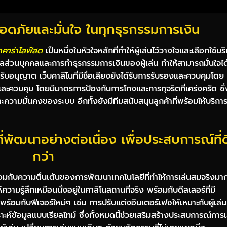
ปลอดภัยและมั่นใจ ในทุกธุรกรรมการเงิน
าคาร่าไลฟ์สด
เป็นหนึ่งในหัวใจหลักที่ทำให้ผู้เล่นไว้วางใจและเลือกใช้บร
มูลส่วนบุคคลและการทำธุรกรรมการเงินของผู้เล่น ทำให้สามารถมั่นใจได้
ด้รับอนุญาต เว็บคาสิโนที่มีชื่อเสียงยังได้รับการรับรองและควบคุมโดย
ะควบคุม โดยมีมาตรการป้องกันการโกงและการทุจริตที่เคร่งครัด ซึ่
มและความมั่นคงของระบบ อีกทั้งยังมีทีมสนับสนุนลูกค้าที่พร้อมให้บริกา
ี่พัฒนาอย่างต่อเนื่อง เพื่อประสบการณ์ที่ด
กว่า
มกับความตื่นเต้นของการพัฒนาเทคโนโลยีที่ทำให้การเล่นสมจริงมาก
วามรู้สึกเหมือนนั่งอยู่ในคาสิโนสถานที่จริง พร้อมกับดีลเลอร์ที่มี
้อมกับฟีเจอร์ใหม่ๆ เช่น การปรับแต่งอินเตอร์เฟซให้เหมาะกับผู้เล่น
ห์ข้อมูลแบบเรียลไทม์ ซึ่งทั้งหมดนี้ช่วยเสริมสร้างประสบการณ์การเ