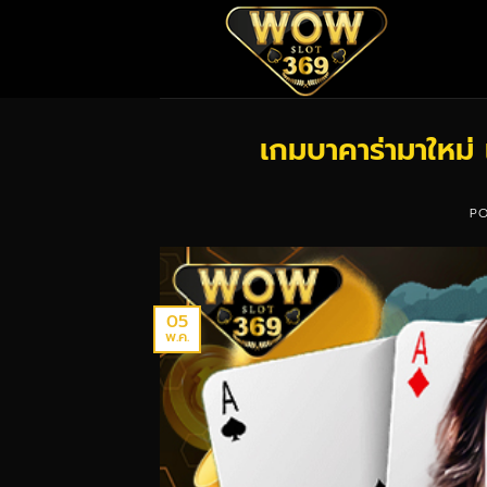
ข้าม
ไป
ยัง
เนื้อหา
เกมบาคาร่ามาใหม่ เ
P
05
พ.ค.