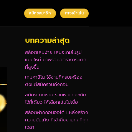
สมัครสมาชิก
ทางเข้าเล่น
บทความล่าสุด
สล็อตเล่นง่าย เสนอเกมในรูป
แบบใหม่ มาพร้อมอัตราการแตก
ที่สูงขึ้น
เกมคาสิโน ใช้งานที่ครบเครื่อง
ตั้งแต่สมัครจนถึงถอน
สมัครแทงหวย รวมหวยทุกชนิด
ไว้ที่เดียว ให้เลือกเล่นไม่เบื่อ
สล็อตฝากถอนออโต้ แหล่งสร้าง
ความบันเทิง ที่เข้าถึงง่ายทุกที่ทุก
เวลา