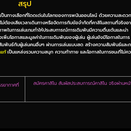
สรุป
เป็นทางเลือกที่โดดเด่นในโลกของการพนันออนไลน์ ด้วยความสะดว
ม่ต้องเสียเวลาเดินทางหรือจัดการกับข้อจำกัดที่คาสิโนสถานที่จริงอา
ธิภาพในการเล่นเกมทำให้ประสบการณ์การเดิมพันมีความตื่นเต้นและน่า
เพิ่มโอกาสและมูลค่าในการเดิมพันของผู้เล่น ผู้เล่นยังมีโอกาสในการ
ันธ์กับผู้เล่นคนอื่นๆ ผ่านการเล่นแบบสด สร้างความสัมพันธ์และ
แท้
เป็นแหล่งรวมความสนุก ความท้าทาย และโอกาสในการชนะที่ไม่ค
สมัครคาสิโน สัมผัสประสบการณ์คาสิโน จริงผ่านหน
รรยากาศที่