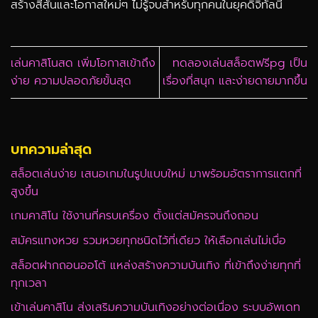
สร้างสีสันและโอกาสใหม่ๆ ไม่รู้จบสำหรับทุกคนในยุคดิจิทัลนี้
เล่นคาสิโนสด เพิ่มโอกาสเข้าถึง
ทดลองเล่นสล็อตฟรีpg เป็น
ง่าย ความปลอดภัยขั้นสุด
เรื่องที่สนุก และง่ายดายมากขึ้น
บทความล่าสุด
สล็อตเล่นง่าย เสนอเกมในรูปแบบใหม่ มาพร้อมอัตราการแตกที่
สูงขึ้น
เกมคาสิโน ใช้งานที่ครบเครื่อง ตั้งแต่สมัครจนถึงถอน
สมัครแทงหวย รวมหวยทุกชนิดไว้ที่เดียว ให้เลือกเล่นไม่เบื่อ
สล็อตฝากถอนออโต้ แหล่งสร้างความบันเทิง ที่เข้าถึงง่ายทุกที่
ทุกเวลา
เข้าเล่นคาสิโน ส่งเสริมความบันเทิงอย่างต่อเนื่อง ระบบอัพเดท