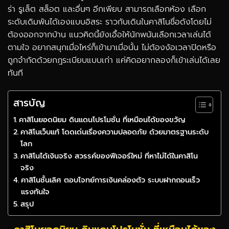
ร่า รูเล็ต สล็อต และอื่นๆ อีกเพียบ สามารถเลือกห้อง เลือก
ระดับเดิมพันได้เองแบบอิสระ ราวกับเดินในคาสิโนชื่อดังโดยไม่
ต้องออกจากบ้าน แนวคิดนี้ยังเอื้อให้นักพนันเลือกเวลาเล่นได้
ตามใจ อยากสนุกเมื่อไหร่ก็เข้ามาเมื่อนั้น ไม่ต้องง้อเวลาปิดหรือ
ถูกจำกัดด้วยกฎระเบียบแบบเก่า แค่คิดอยากลองก็เข้าเล่นได้เลย
ทันที
สารบัญ
คาสิโนยอดนิยม ดินแดนโปรโมชั่น ที่เหมือนได้ของขวัญ
คาสิโนเว็บแท้ โดดเด่นเรื่องความปลอดภัย ด้วยมาตรฐานระดับ
โลก
คาสิโนได้เงินจริง สวรรค์ของฟีเจอร์ใหม่ ที่หาไม่ได้ในคาสิโน
จริง
คาสิโนชั้นเลิศ ตอบโจทย์การเงินคล่องตัว ระบบฝากถอนเร็ว
แรงทันใจ
สรุป