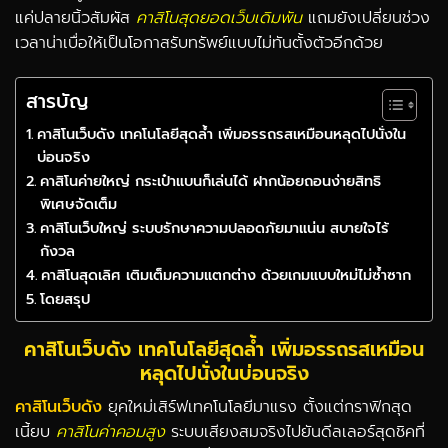
แค่ปลายนิ้วสัมผัส
คาสิโนสุดยอดเว็บเดิมพัน
แถมยังเปลี่ยนช่วง
เวลาน่าเบื่อให้เป็นโอกาสรับทรัพย์แบบไม่ทันตั้งตัวอีกด้วย
สารบัญ
คาสิโนเว็บดัง เทคโนโลยีสุดล้ำ เพิ่มอรรถรสเหมือนหลุดไปนั่งใน
บ่อนจริง
คาสิโนค่ายใหญ่ กระเป๋าแบนก็เล่นได้ ฝากน้อยถอนง่ายสิทธิ
พิเศษจัดเต็ม
คาสิโนเว็บใหญ่ ระบบรักษาความปลอดภัยมาแน่น สบายใจไร้
กังวล
คาสิโนสุดเลิศ เติมเต็มความแตกต่าง ด้วยเกมแบบใหม่ไม่ซ้ำซาก
โดยสรุป
คาสิโนเว็บดัง เทคโนโลยีสุดล้ำ เพิ่มอรรถรสเหมือน
หลุดไปนั่งในบ่อนจริง
คาสิโนเว็บดัง
ยุคใหม่เสิร์ฟเทคโนโลยีมาแรง ตั้งแต่กราฟิกสุด
เนี้ยบ
คาสิโนค่าคอมสูง
ระบบเสียงสมจริงไปยันดีลเลอร์สุดชิคที่