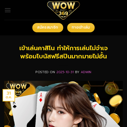
ข้าม
ไป
ยัง
เนื้อหา
สมัครสมาชิก
ทางเข้าเล่น
เข้าเล่นคาสิโน ทำให้การเล่นไม่จำเจ
พร้อมโบนัสฟรีสปินมากมายไม่อั้น
POSTED ON
2025-10-31
BY
ADMIN
31
ต.ค.