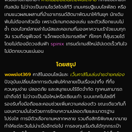
ทันสมัย ไม่ว่าจะเป็นเกมโชว์สไตล์ทีวี เกมเศรษฐีแบบไลฟ์สด หรือ
เกมแนวผสมผสานที่นำเอาเทรนด์ฮิตมาพัฒนาให้ทันยุค นักเดิม
พันไม่ต้องกลัวเบื่อ เพราะมีเกมทดลองเล่น และตัวเลือกแบบไม่
ซ้ำ ตอบโจทย์สายล่าโบนัสและคอเกมที่มองหาความเร้าใจแบบทุก
วัน รวมถึงชูฟีเจอร์ “แจ็กพอตโปรเกรสซีฟ” ที่ใครๆ ก็ลุ้นรวยได้
โดยไม่ต้องมีดวงล้นฟ้า
spinix
เทรนด์เกมส์ใหม่อัปเดตเร็วทันใจ
ไม่มีตกขบวนแน่นอน
โดยสรุป
wowslot369
คาสิโนออนไลน์และ
เว็บคาสิโนเล่นง่ายจ่ายคล่อง
ปัจจุบันเปลี่ยนโลกการเดิมพันให้กลายเป็นเรื่องน่าทึ่ง ที่ทั้ง
ควบคุมง่าย ปลอดภัย และสนุกแบบไร้ขีดจำกัด ทุกคนสามารถ
เข้าถึงได้ ไม่ว่าจะเป็นมือใหม่หรือเซียนเก๋า ระบบเทคโนโลยีที่
รองรับทั้งมือถือและคอมช่วยเพิ่มความคล่องตัว ขณะเดียวกันก็
มอบความมั่นใจด้วยการรักษาความปลอดภัยและมาตรฐาน
โปร่งใส การมีตัวเลือกเกมหลากหลาย รวมถึงสิทธิพิเศษมากมาย
ทำให้แต่ละวันไม่น่าเบื่ออีกต่อไป การลงทุนเริ่มต้นได้ทุกกระเป๋า