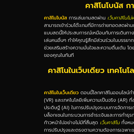
คาสิโนโบนัส กา
คาสิโนโบนัส
การเล่นเกมสดผ่าน
เว็บคาสิโนไม่
สามารถเข้าร่วมโต๊ะเกมที่มีการถ่ายทอดสดผ่าน
แบบสดนี้ให้ประสบการณ์เหมือนกับการเดินทางไ
เล่นคนอื่นๆ ทำให้คุณรู้สึกมีส่วนร่วมในบรร
ช่วยเสริมสร้างความมั่นใจและความตื่นเต้น โด
ของคุณในทันที
คาสิโนในเว็บเดียว เทคโนโ
คาสิโนในเว็บเดียว
ตอนนี้โลกคาสิโนออนไลน์กำล
(VR) และเทคโนโลยีเพิ่มความเป็นจริง (AR) ที่
ประดิษฐ์ (AI) ในการปรับปรุงระบบการจัดการเกม
บล็อกเชนในกระบวนการชำระเงินและการทำธุรกร
ก้าวหน้าไปอย่างไม่มีที่สิ้นสุด
เว็บคาสิโน
ทั้งหมด
การปรับปรุงและตรงตามความต้องการเฉพาะ