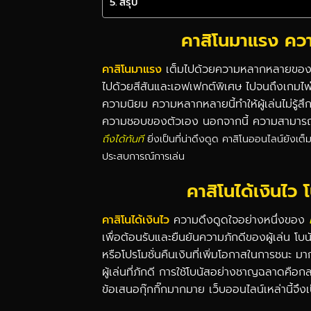
สรุป
คาสิโนมาแรง ควา
คาสิโนมาแรง
เต็มไปด้วยความหลากหลายของเกม
ไปด้วยสีสันและเอฟเฟกต์พิเศษ ไปจนถึงเกมไพ่อัน
ความนิยม ความหลากหลายนี้ทำให้ผู้เล่นไม่รู้ส
ความชอบของตัวเอง นอกจากนี้ ความสามารถใน
ถึงได้ทันที
ยิ่งเป็นที่น่าดึงดูด คาสิโนออนไลน์ยังเต
ประสบการณ์การเล่น
คาสิโนได้เงินไว 
คาสิโนได้เงินไว
ความดึงดูดใจอย่างหนึ่งของ
เพื่อต้อนรับและยืนยันความภักดีของผู้เล่น โบ
หรือโปรโมชั่นคืนเงินที่เพิ่มโอกาสในการชนะ 
ผู้เล่นที่ภักดี การใช้โบนัสอย่างชาญฉลาดคือกล
ข้อเสนอกุ๊กกิ๊กมากมาย เว็บออนไลน์เหล่านี้จึงเ