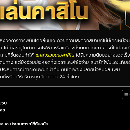
ลงวงการการพนันโดยสิ้นเชิง ด้วยความสะดวกสบายที่ไม่มีใครเหมือน 
า ไม่ว่าจะอยู่ในบ้าน รถไฟฟ้า หรือแม้กระทั่งบนยอดเขา การที่ไม่ต้องเด
เกมที่ชื่นชอบทำให้
แหล่งรวมเกมคาสิโน
ได้รับความนิยมอย่างรวดเร็ว
รเดินทาง แต่ยังช่วยประหยัดทั้งเวลาและค่าใช้จ่าย สมาร์ทโฟนและแท็บเล
ะสบการณ์การเดิมพันที่น่าตื่นเต้นได้เพียงปลายนิ้วสัมผัส เพิ่ม
นที่พร้อมให้บริการทุกวันตลอด 24 ชั่วโมง
ันจบ
เสธ
ำเสนอ ประสบการณ์ที่ทันสมัย