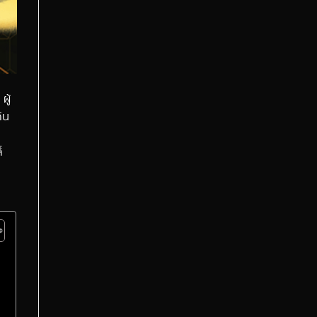
ผู้
ิน
็