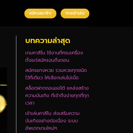
สมัครสมาชิก
ทางเข้าเล่น
บทความล่าสุด
เกมคาสิโน ใช้งานที่ครบเครื่อง
ตั้งแต่สมัครจนถึงถอน
สมัครแทงหวย รวมหวยทุกชนิด
ไว้ที่เดียว ให้เลือกเล่นไม่เบื่อ
สล็อตฝากถอนออโต้ แหล่งสร้าง
ความบันเทิง ที่เข้าถึงง่ายทุกที่ทุก
เวลา
เข้าเล่นคาสิโน ส่งเสริมความ
บันเทิงอย่างต่อเนื่อง ระบบ
อัพเดทเกมใหม่ๆ