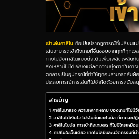
เข้าเล่นคาสิโน
ถือเป็นปรากฏการณ์ที่เปลี่ยนแป
เล่นสามารถเข้าถึงเกมที่ชื่นชอบจากทุกที่ทุกเวล
ทางไปยังคาสิโนแบบดั้งเดิมเพื่อเพลิดเพลินกับ
สิ่งเหล่านี้ไม่ได้เพียงแต่ลดความยุ่งยากในกา
ตกลายเป็นอุปกรณ์ที่ทำให้ทุกคนสามารถสัมผัสปร
ประสบการณ์การเล่นที่ไม่จำกัดด้วยการสนับสนุ
สารบัญ
คาสิโนมาแรง ความหลากหลาย ของเกมที่ไม่มีว
คาสิโนได้เงินไว โปรโมชั่นและโบนัส ที่ยากจะปฏิ
คาสิโนโบนัส การเข้าถึงเกมสด ที่ไม่มีใครเหมือน
คาสิโนในเว็บเดียว เทคโนโลยีและนวัตกรรมที่น