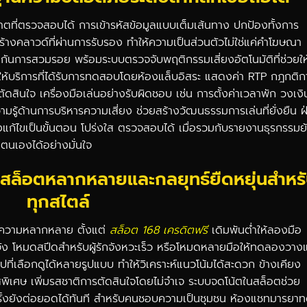
ตที่ตรวจสอบได้ การเข้ารหัสข้อมูลแบบเต็มเส้นทาง ปกป้องทั้งการ
้างคลาวด์ที่ผ่านการรับรอง ทำให้ความเป็นส่วนตัวไม่ใช่แค่คำโฆษณา
งกันการสวมรอย พร้อมระบบตรวจจับพฤติกรรมเสี่ยงอัตโนมัติที่ช่วยให
้ให้บริการที่ได้รับการทดสอบโดยห้องแล็บอิสระ แสดงค่า RTP กฎกติก
นตัดสินใจ เครื่องมือเล่นอย่างรับผิดชอบ เช่น การตั้งค่าเวลาพัก วงเงิ
มรู้ด้านการบริหารความเสี่ยง ช่วยสร้างวัฒนธรรมการเล่นที่ยั่งยืน ฝ
ก้ไขเป็นขั้นตอน โปร่งใส ตรวจสอบได้ เมื่อรวมกับรายงานธุรกรรมย
ตนเองได้อย่างมั่นใจ
กสล็อตหลากหลายและกลยุทธ์ยืดหยุ่นสำหร
ทุกสไตล์
อความหลากหลาย ตั้งแต่
สล็อต 168 เครดิตฟรี
เดิมพันต่ำให้ลองมือ
จัง โหมดสปีดสำหรับผู้รักจังหวะเร็ว หรือโหมดหลายมือให้ทดลองวา
ที่เลือกดูได้หลายรูปแบบ ทำให้วิเคราะห์แนวโน้มได้สะดวก ข้างเคียง
บนัสพิเศษ เพิ่มรสชาติการตัดสินใจโดยไม่จำเจ ระบบจดโน้ตในสล็อตช่วย
กครั้งยังต่อยอดได้ทันที สำหรับคนชอบความเป็นชุมชน ห้องแชทมารยาท