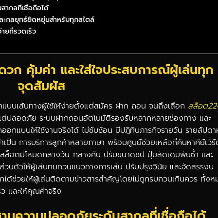
ลที่เชื่อถือได้
กลยุทธ์ยืดหยุ่นสำหรับทุกสไตล์
ายที่รวดเร็ว
ก คุ้มค่า และใส่ใจประสบการณ์ผู้เล่นทุก
จุดสัมผัส
อกแบบเส้นทางผู้ใช้ให้ง่ายตั้งแต่สมัคร ฝาก ถอน จนถึงเลือก
สล็อต22
สั้นแต่ปลอดภัย ระบบฝากถอนอัตโนมัติรองรับหลากหลายช่องทาง และ
อกแบบให้ใช้งานจริงได้ ไม่ซับซ้อน มีปฏิทินภารกิจรายวัน รายสัปดาห
ำเป็น การบริการลูกค้าหลายภาษา พร้อมศูนย์ช่วยเหลือที่ค้นหาคีย์เวิร์
น้าสล็อตมีโหมดกลางวัน-กลางคืน ปรับขนาดชิป ปุ่มลัดเดิมพันซ้ำ และ
ิติส่วนตัวให้ผู้เล่นทบทวนแนวทางการเล่น ปรับปรุงวินัย และจัดสรรงบ
ได้ช่วยให้ผู้เล่นติดตามข่าวสารสำคัญโดยไม่ถูกรบกวนเกินควร ทั้ง
็ว และให้คุณค่าจริง
านความปลอดภัยระดับสากลที่เชื่อถือได้