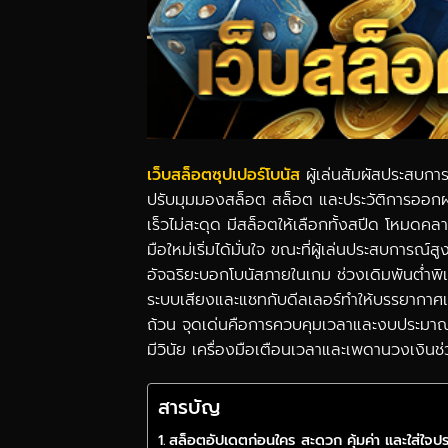
เว็บสล็อตซุปเปอร์โบนัส
ผู้เล่นสัมผัสประสบก
ปรับมุมมองสล็อต สล็อต และประวัติการออกผลได
เร็วไม่สะดุด มีสล็อตให้เลือกทั้งสปีด โหมด
มือใหม่เริ่มได้มั่นใจ ขณะที่ผู้เล่นประสบการณ์
อัจฉริยะบอกโบนัสภายในเกม ช่วงเดิมพันต่ำพิเ
ระบบเสียงและแชทกับดีลเลอร์ทำให้บรรยากาศ
ถ้วน จุดเด่นคือการควบคุมเวลาและงบประมาณ
มีวินัย เครื่องมือเตือนเวลาและเพดานวงเงิน
สารบัญ
สล็อตอัปเดตก่อนใคร สะดวก คุ้มค่า และใส่ใจปร