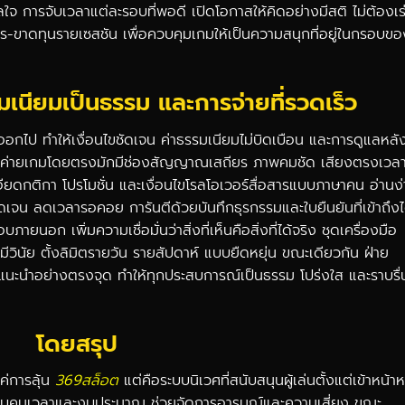
จ การจับเวลาแต่ละรอบที่พอดี เปิดโอกาสให้คิดอย่างมีสติ ไม่ต้องเร
-ขาดทุนรายเซสชัน เพื่อควบคุมเกมให้เป็นความสนุกที่อยู่ในกรอบขอ
รมเนียมเป็นธรรม และการจ่ายที่รวดเร็ว
อกไป ทำให้เงื่อนไขชัดเจน ค่าธรรมเนียมไม่บิดเบือน และการดูแลหลั
รกับค่ายเกมโดยตรงมักมีช่องสัญญาณเสถียร ภาพคมชัด เสียงตรงเวล
ดกติกา โปรโมชั่น และเงื่อนไขโรลโอเวอร์สื่อสารแบบภาษาคน อ่านง
ัดเจน ลดเวลารอคอย การันตีด้วยบันทึกธุรกรรมและใบยืนยันที่เข้าถึงไ
อก เพิ่มความเชื่อมั่นว่าสิ่งที่เห็นคือสิ่งที่ได้จริง ชุดเครื่องมือ
ีวินัย ตั้งลิมิตรายวัน รายสัปดาห์ แบบยืดหยุ่น ขณะเดียวกัน ฝ่าย
แนะนำอย่างตรงจุด ทำให้ทุกประสบการณ์เป็นธรรม โปร่งใส และราบรื่
โดยสรุป
ค่การลุ้น
369สล็อต
แต่คือระบบนิเวศที่สนับสนุนผู้เล่นตั้งแต่เข้าหน้า
มือควบคุมเวลาและงบประมาณ ช่วยจัดการอารมณ์และความเสี่ยง ขณะ