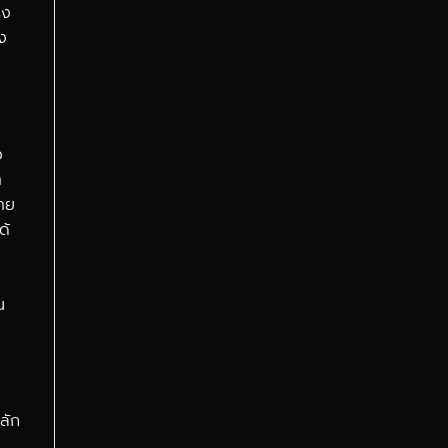
่ง
ง
ง
า
่าย
ด้
น
หลัก