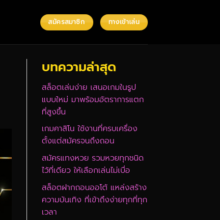
สมัครสมาชิก
ทางเข้าเล่น
บทความล่าสุด
สล็อตเล่นง่าย เสนอเกมในรูป
แบบใหม่ มาพร้อมอัตราการแตก
ที่สูงขึ้น
เกมคาสิโน ใช้งานที่ครบเครื่อง
ตั้งแต่สมัครจนถึงถอน
สมัครแทงหวย รวมหวยทุกชนิด
ไว้ที่เดียว ให้เลือกเล่นไม่เบื่อ
สล็อตฝากถอนออโต้ แหล่งสร้าง
ความบันเทิง ที่เข้าถึงง่ายทุกที่ทุก
เวลา