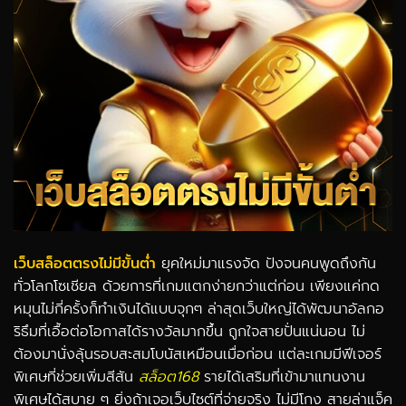
เว็บสล็อตตรงไม่มีขั้นต่ำ
ยุคใหม่มาแรงจัด ปังจนคนพูดถึงกัน
ทั่วโลกโซเชียล ด้วยการที่เกมแตกง่ายกว่าแต่ก่อน เพียงแค่กด
หมุนไม่กี่ครั้งก็ทำเงินได้แบบจุกๆ ล่าสุดเว็บใหญ่ได้พัฒนาอัลกอ
ริธึมที่เอื้อต่อโอกาสได้รางวัลมากขึ้น ถูกใจสายปั่นแน่นอน ไม่
ต้องมานั่งลุ้นรอบสะสมโบนัสเหมือนเมื่อก่อน แต่ละเกมมีฟีเจอร์
พิเศษที่ช่วยเพิ่มสีสัน
สล็อต168
รายได้เสริมที่เข้ามาแทนงาน
พิเศษได้สบาย ๆ ยิ่งถ้าเจอเว็บไซต์ที่จ่ายจริง ไม่มีโกง สายล่าแจ็ค