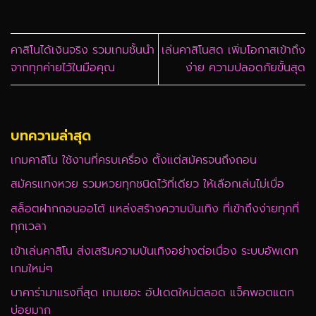
คาสิโนได้เงินจริง รวมเกมชั้นนำ
เล่นคาสิโนสด เพิ่มโอกาสเข้าถึง
จากทุกค่ายไว้ในมือคุณ
ง่าย ความปลอดภัยขั้นสุด
บทความล่าสุด
เกมคาสิโน ใช้งานที่ครบเครื่อง ตั้งแต่สมัครจนถึงถอน
สมัครแทงหวย รวมหวยทุกชนิดไว้ที่เดียว ให้เลือกเล่นไม่เบื่อ
สล็อตฝากถอนออโต้ แหล่งสร้างความบันเทิง ที่เข้าถึงง่ายทุกที่
ทุกเวลา
เข้าเล่นคาสิโน ส่งเสริมความบันเทิงอย่างต่อเนื่อง ระบบอัพเดท
เกมใหม่ๆ
บาคาร่ามาแรงที่สุด เกมเยอะ อัปเดตใหม่ตลอด แจ็คพอตแตก
บ่อยมาก