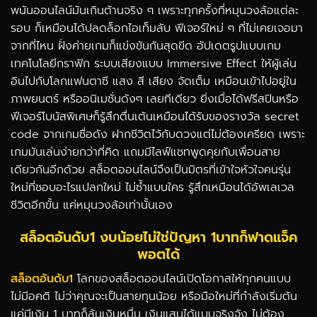
พนันออนไลน์มันเกินต้านจริง ๆ เพราะทุกครั้งที่หมุนวงล้อแต่ละ
รอบ ก็เหมือนได้ปลดล็อกไอเท็มลับ ฟีเจอร์ใหม่ ๆ ที่ไม่เคยเจอมา
จากที่ไหน ฝั่งค่ายเกมก็แข่งขันกันสุดขีด อัปเดตรูปแบบเกม
เทคโนโลยีกราฟิก ระบบเสียงแบบ Immersive Effect ให้ผู้เล่น
อินไปกับโลกแฟนตาซี แสง สี เสียง จัดเต็ม เหมือนเข้าไปอยู่ใน
ภาพยนตร์ หรืออนิเมชั่นดังๆ เลยทีเดียว ยิ่งเมื่อได้ฟรีสปินหรือ
ฟีเจอร์โบนัสพิเศษก็รู้สึกตื่นเต้นเหมือนได้รับของรางวัล secret
code จากเกมชื่อดัง ฝากชีวิตไว้กับดวงแต่ไม่ต้องเครียด เพราะ
เกมมันเล่นง่ายกว่าที่คิด แถมมีไลฟ์แชทพูดคุยกับเพื่อนสาย
เดียวกันอีกด้วย สล็อตออนไลน์จึงเป็นมิตรที่เข้าใจหัวใจคนรุ่น
ใหม่ที่ชอบอะไรแปลกใหม่ ไม่ซ้ำแบบใคร รู้สึกเหมือนได้อัพเลเวล
ชีวิตอีกขั้น แค่หมุนวงล้อเท่านั้นเอง
สล็อตอันดับ1 งบน้อยไม่ใช่ปัญหา 1บาทก็ฟาดแจ็ค
พอตได้
สล็อตอันดับ1
โลกของสล็อตออนไลน์เปิดโอกาสให้ทุกคนแบบ
ไม่มีอคติ ไม่ว่าคุณจะเป็นสายทุนน้อย หรือมือใหม่ที่กำลังเริ่มต้น
แค่มีเงิน 1 บาทก็ลุ้นเงินหมื่น เงินแสนได้แบบจริงจัง ไม่ต้อง