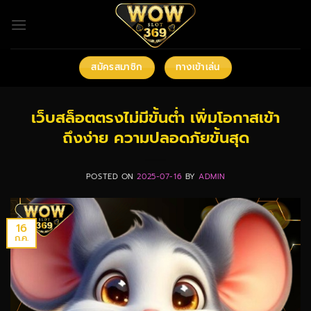
ข้าม
ไป
ยัง
เนื้อหา
สมัครสมาชิก
ทางเข้าเล่น
เว็บสล็อตตรงไม่มีขั้นต่ำ เพิ่มโอกาสเข้า
ถึงง่าย ความปลอดภัยขั้นสุด
POSTED ON
2025-07-16
BY
ADMIN
16
ก.ค.