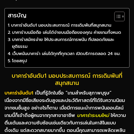
สารบัญ
บาคาร่าอันดับ1 มอบประสบการณ์ การเดิมพันที่สนุกสนาน
บาคาร่าบนมือถือ เล่นได้ง่ายบนมือถือของคุณ ค่ายเกมทั้งหมด
บาคาร่าสมัครง่าย ให้ประสบการณ์การพนัน ที่ปลอดภัยและ
ยุติธรรม
เว็บพนันบาคาร่า เล่นได้ทุกที่ทุกเวลา เปิดบริการตลอด 24 ชม.
โดยสรุป
บาคาร่าอันดับ1 มอบประสบการณ์ การเดิมพันที่
สนุกสนาน
บาคาร่าอันดับ1
เป็นที่รู้จักในชื่อ “เกมสำหรับสุภาพบุรุษ”
เนื่องจากมีชื่อเสียงระดับสูงและประวัติศาสตร์ที่ได้รับความนิยม
จากชนชั้นสูง อย่างไรก็ตาม เมื่อมีการแนะนำการพนันออนไลน์
เกมนี้ก็เข้าถึงผู้คนจากทุกสาขาอาชีพ
บาคาร่าระบบใหม่
ให้ความ
ตื่นเต้นและความซับซ้อนเช่นเดียวกับการเล่นในคาสิโนแบบ
ดั้งเดิม แต่สะดวกสบายมากขึ้น ตอนนี้คุณสามารถเพลิดเพลิน